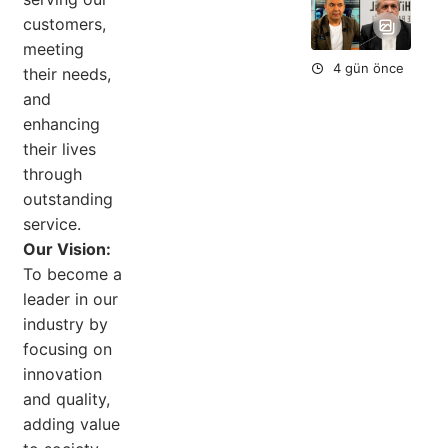
Ta
Ok
customers,
Aç
meeting
4 gün önce
their needs,
and
enhancing
their lives
through
outstanding
service.
Our Vision:
To become a
leader in our
industry by
focusing on
innovation
and quality,
adding value