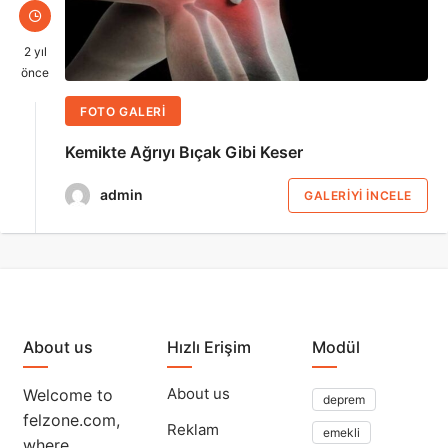
2 yıl
önce
FOTO GALERİ
Kemikte Ağrıyı Bıçak Gibi Keser
admin
GALERIYI İNCELE
About us
Hızlı Erişim
Modül
About us
Welcome to
deprem
felzone.com,
Reklam
emekli
where