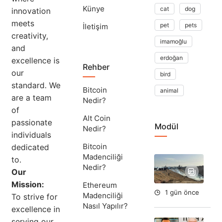
Künye
cat
dog
innovation
meets
pet
pets
İletişim
creativity,
imamoğlu
and
erdoğan
excellence is
Rehber
our
bird
standard. We
Bitcoin
animal
are a team
Nedir?
of
Alt Coin
passionate
Modül
Nedir?
individuals
Bitcoin
dedicated
Madenciliği
to.
Ha
Nedir?
İsr
Our
Gel
Mission:
Ethereum
1 gün önce
Madenciliği
To strive for
Nasıl Yapılır?
excellence in
serving our