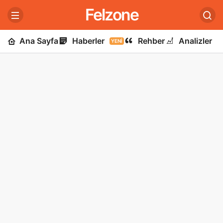
Felzone
Ana Sayfa
Haberler
Rehber
Analizler
YENI
U