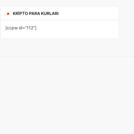
KRIPTO PARA KURLARI
[ccpw id=”112″]
Modül
deprem
emekli
pet
cat
dog
pets
imamoğlu
erdoğan
bird
animal
Modül