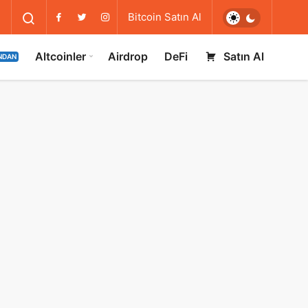
Bitcoin Satın Al
Altcoinler
Airdrop
DeFi
Satın Al
NDAN