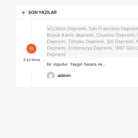
SON YAZILAR
3 yıl önce
bir olgudur. Yaygın hasara ve…
admin