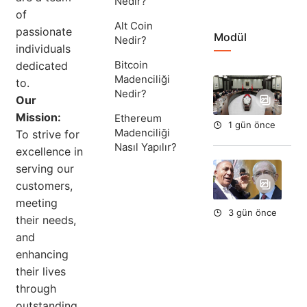
Nedir?
of
Alt Coin
passionate
Modül
Nedir?
individuals
Bitcoin
dedicated
Madenciliği
to.
Yar
Nedir?
Du
Our
Mission:
Ethereum
1 gün önce
Madenciliği
To strive for
Nasıl Yapılır?
excellence in
Ort
serving our
Fe
customers,
To
meeting
Du
3 gün önce
their needs,
and
enhancing
their lives
through
outstanding