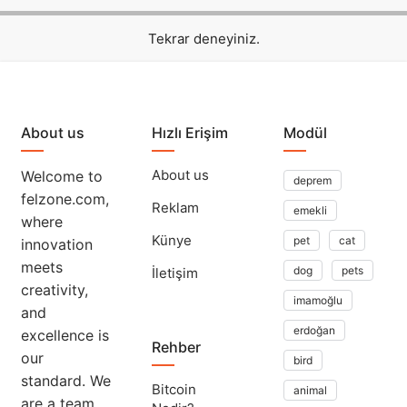
Tekrar deneyiniz.
About us
Hızlı Erişim
Modül
About us
Welcome to
deprem
felzone.com,
Reklam
emekli
where
Künye
pet
cat
innovation
meets
dog
pets
İletişim
creativity,
imamoğlu
and
erdoğan
excellence is
Rehber
our
bird
standard. We
Bitcoin
animal
are a team