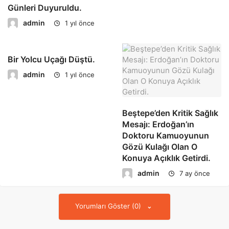
Günleri Duyuruldu.
admin
1 yıl önce
Bir Yolcu Uçağı Düştü.
admin
1 yıl önce
Beştepe’den Kritik Sağlık
Mesajı: Erdoğan’ın
Doktoru Kamuoyunun
Gözü Kulağı Olan O
Konuya Açıklık Getirdi.
admin
7 ay önce
Yorumları Göster (0)