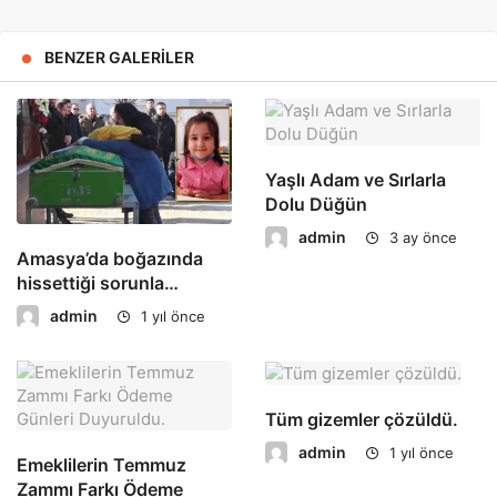
BENZER GALERILER
Yaşlı Adam ve Sırlarla
Dolu Düğün
admin
3 ay önce
Amasya’da boğazında
hissettiği sorunla…
admin
1 yıl önce
Tüm gizemler çözüldü.
admin
1 yıl önce
Emeklilerin Temmuz
Zammı Farkı Ödeme