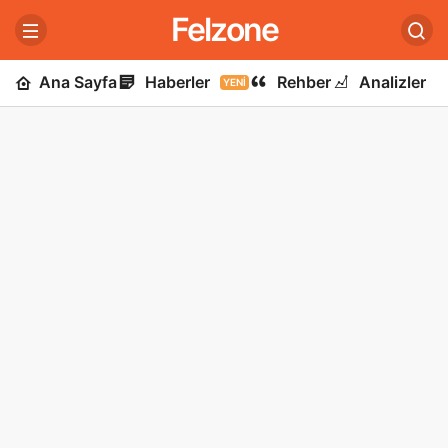
Felzone
Ana Sayfa
Haberler
Rehber
Analizler
YENI
U