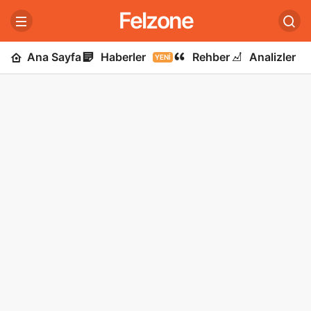
Felzone
Ana Sayfa
Haberler
Rehber
Analizler
YENI
U