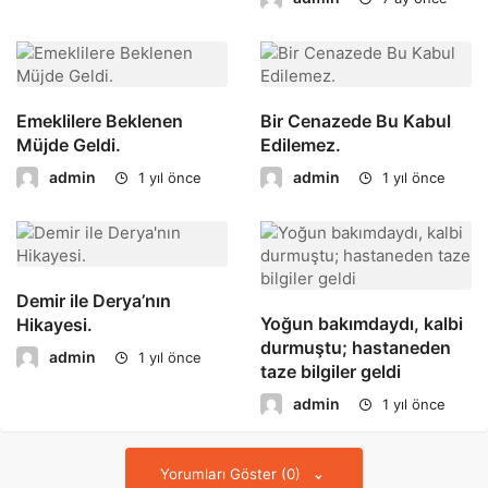
Emeklilere Beklenen
Bir Cenazede Bu Kabul
Müjde Geldi.
Edilemez.
admin
admin
1 yıl önce
1 yıl önce
Demir ile Derya’nın
Yoğun bakımdaydı, kalbi
Hikayesi.
durmuştu; hastaneden
admin
1 yıl önce
taze bilgiler geldi
admin
1 yıl önce
Yorumları Göster (0)