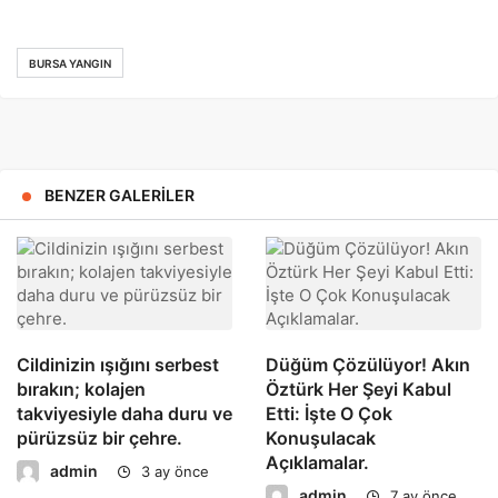
BURSA YANGIN
BENZER GALERILER
Cildinizin ışığını serbest
Düğüm Çözülüyor! Akın
bırakın; kolajen
Öztürk Her Şeyi Kabul
takviyesiyle daha duru ve
Etti: İşte O Çok
pürüzsüz bir çehre.
Konuşulacak
Açıklamalar.
admin
3 ay önce
admin
7 ay önce