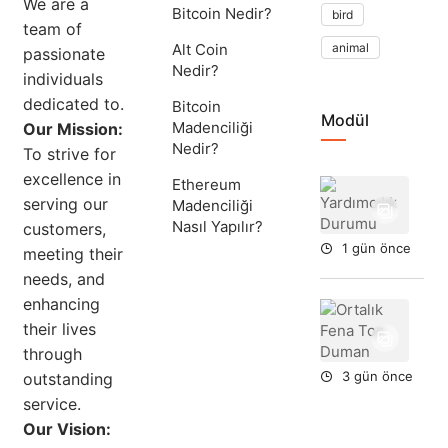
We are a
Bitcoin Nedir?
bird
team of
Alt Coin
animal
passionate
Nedir?
individuals
dedicated to.
Bitcoin
Modül
Madenciliği
Our Mission:
Nedir?
To strive for
excellence in
Ethereum
Yar
serving our
Madenciliği
Du
Nasıl Yapılır?
customers,
1 gün önce
meeting their
needs, and
enhancing
Ort
their lives
Fe
To
through
Du
3 gün önce
outstanding
service.
Our Vision: