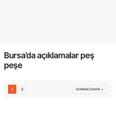
Bursa’da açıklamalar peş
peşe
1
2
SONRAKI SAYFA