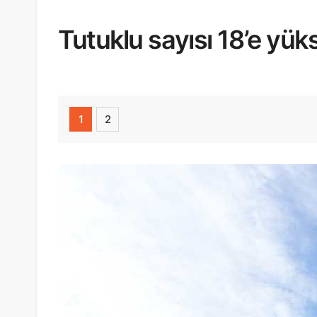
Tutuklu sayısı 18’e yük
1
2