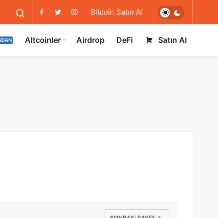
Bitcoin Satın Al
Altcoinler
Airdrop
DeFi
Satın Al
NDAN
SONRAKI SAYFA