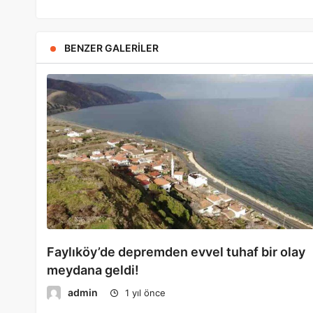
BENZER GALERILER
Faylıköy’de depremden evvel tuhaf bir olay
meydana geldi!
admin
1 yıl önce