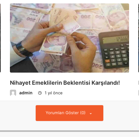
Nihayet Emeklilerin Beklentisi Karşılandı!
admin
1 yıl önce
Yorumları Göster (0)