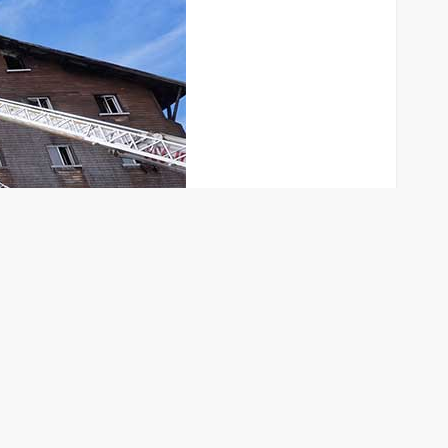
arbe daha vuruldu, beklenmeyen bi isim daha