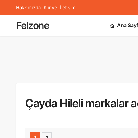
Hakkımızda
Künye
İletişim
Felzone
Ana Say
Çayda Hileli markalar a
1
2