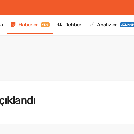
fa
Haberler
Rehber
Analizler
YENI
UZMANI
çıklandı