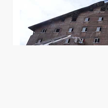
Bolu Kartalkaya’da ki yangın faciasında tutuklan