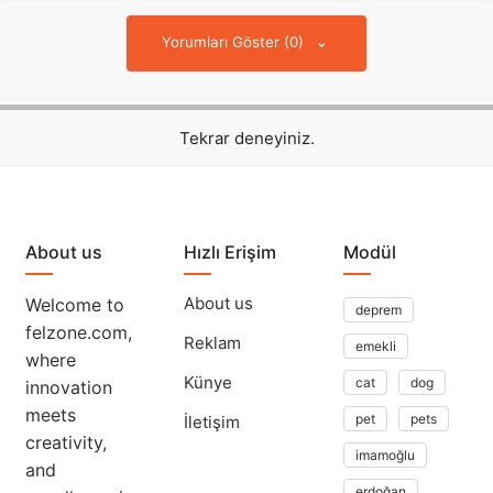
Yorumları Göster (0)
Tekrar deneyiniz.
About us
Hızlı Erişim
Modül
About us
Welcome to
deprem
felzone.com,
Reklam
emekli
where
Künye
cat
dog
innovation
meets
pet
pets
İletişim
creativity,
imamoğlu
and
erdoğan