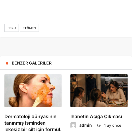
EBRU
TEĞMEN
BENZER GALERILER
Dermatoloji dünyasının
İhanetin Açığa Çıkması
tanınmış isminden
admin
4 ay önce
lekesiz bir cilt için formül.