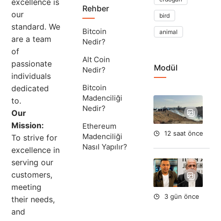
excellence is
Rehber
our
bird
standard. We
Bitcoin
animal
are a team
Nedir?
of
Alt Coin
passionate
Modül
Nedir?
individuals
Bitcoin
dedicated
Madenciliği
to.
Ha
Nedir?
İsr
Our
Gel
Mission:
Ethereum
12 saat önce
Madenciliği
To strive for
Nasıl Yapılır?
excellence in
serving our
Ta
Ok
customers,
Aç
meeting
3 gün önce
their needs,
and