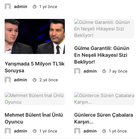
admin
1 yıl önce
Gülme Garantili: Günün
En Neşeli Hikayesi Sizi
Bekliyor!
Yarışmada 5 Milyon TL’lik
Soruysa
admin
7 ay önce
admin
2 yıl önce
Mehmet Bülent İnal Ünlü
Günlerce Süren Çabalara
Oyuncu
Karşın…
admin
admin
1 yıl önce
1 yıl önce