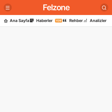
Felzone
Ana Sayfa
Haberler
Rehber
Analizler
YENI
U