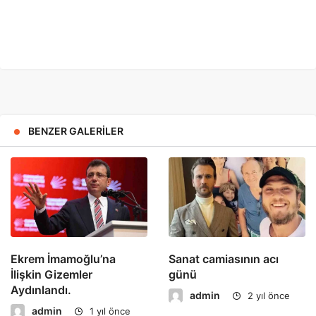
BENZER GALERILER
Ekrem İmamoğlu’na
Sanat camiasının acı
İlişkin Gizemler
günü
Aydınlandı.
admin
2 yıl önce
admin
1 yıl önce