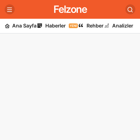
Felzone
Ana Sayfa
Haberler
Rehber
Analizler
YENI
U