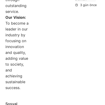
Du
3 gün önce
outstanding
service.
Our Vision:
To become a
leader in our
industry by
focusing on
innovation
and quality,
adding value
to society,
and
achieving
sustainable
success.
Sosyal