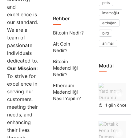
pets
and
imamoğlu
excellence is
Rehber
our standard.
erdoğan
We are a
Bitcoin Nedir?
bird
team of
Alt Coin
animal
passionate
Nedir?
individuals
dedicated to.
Bitcoin
Modül
Madenciliği
Our Mission:
Nedir?
To strive for
excellence in
Ethereum
Yar
serving our
Madenciliği
Du
Nasıl Yapılır?
customers,
1 gün önce
meeting their
needs, and
enhancing
Ort
their lives
Fe
To
through