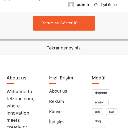
admin
1 yıl önce
Yorumları Göster (0)
Tekrar deneyiniz.
About us
Hızlı Erişim
Modül
About us
Welcome to
deprem
felzone.com,
Reklam
emekli
where
Künye
pet
cat
innovation
meets
dog
İletişim
creativity,