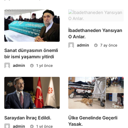
İbadethaneden Yansıyan
O Anlar.
admin
7 ay önce
Sanat dünyasının önemli
bir ismi yaşamını yitirdi
admin
1 yıl önce
Saraydan İhraç Edildi.
Ülke Genelinde Geçerli
Yasak.
admin
1 yıl önce