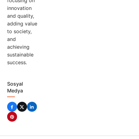
focusing on
innovation
and quality,
adding value
to society,
and
achieving
sustainable
success.
Sosyal
Medya