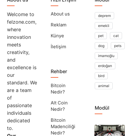
About us
Welcome to
deprem
felzone.com,
Reklam
emekli
where
Künye
pet
cat
innovation
meets
dog
pets
İletişim
creativity,
imamoğlu
and
erdoğan
excellence is
Rehber
our
bird
standard. We
Bitcoin
animal
are a team
Nedir?
of
Alt Coin
passionate
Modül
Nedir?
individuals
Bitcoin
dedicated
Madenciliği
to.
Yar
Nedir?
Du
Our