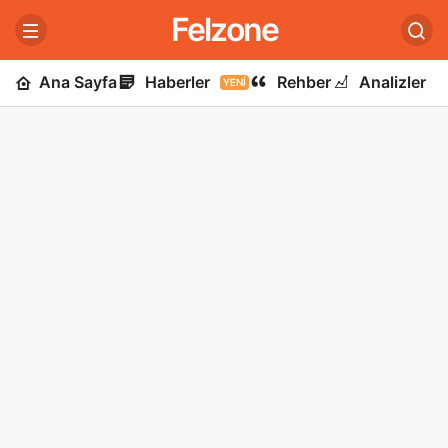
Felzone
Ana Sayfa
Haberler
Rehber
Analizler
YENI
U