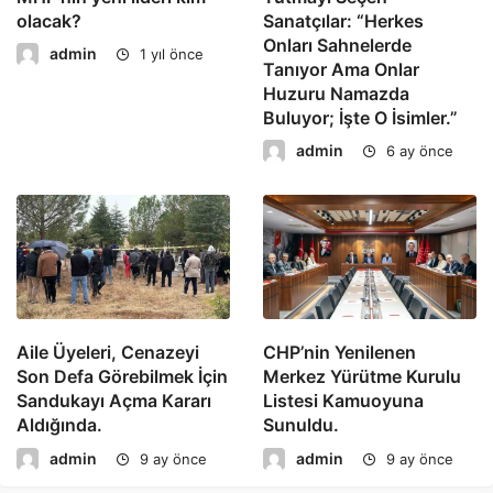
olacak?
Sanatçılar: “Herkes
Onları Sahnelerde
admin
1 yıl önce
Tanıyor Ama Onlar
Huzuru Namazda
Buluyor; İşte O İsimler.”
admin
6 ay önce
Aile Üyeleri, Cenazeyi
CHP’nin Yenilenen
Son Defa Görebilmek İçin
Merkez Yürütme Kurulu
Sandukayı Açma Kararı
Listesi Kamuoyuna
Aldığında.
Sunuldu.
admin
admin
9 ay önce
9 ay önce