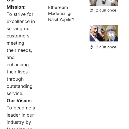
Mission:
Ethereum
2 gün önce
Madenciliği
To strive for
Nasıl Yapılır?
excellence in
Ort
serving our
Fe
customers,
To
meeting
Du
3 gün önce
their needs,
and
enhancing
their lives
through
outstanding
service.
Our Vision:
To become a
leader in our
industry by