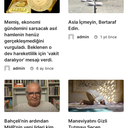
Memiş, ekonomi
Asla İçmeyin, Bertaraf
gündemini sarsacak asıl
Edin.
hamlenin henüz
admin
1 yıl önce
gerçekleşmediğini
vurguladı. Beklenen o
dev hareketlilik için ‘vakit
daralıyor’ mesajı verdi.
admin
6 ay önce
Bahçeli’nin ardından
Maneviyatını Gizli
MHP’nin yeni lideri kim
Tutmayı Seçen