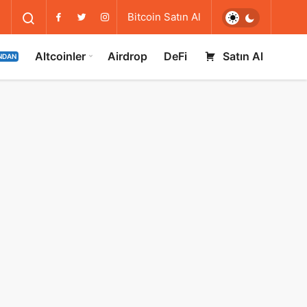
Bitcoin Satın Al
Altcoinler
Airdrop
DeFi
Satın Al
NDAN