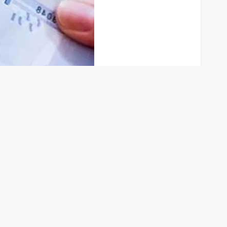
an kişilere senelerce ödediği primleri bütün
k.
SONRAKI SAYFA