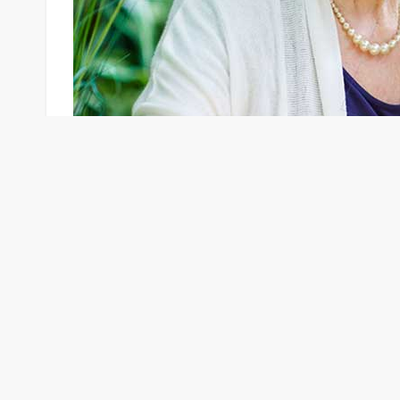
Emeklilik adına gerekli prim gün sayısını bitire
olarak geri ödeme yapacak. Ayrıca, emeklilik yatı
devamı sonraki sayfada…
1
2