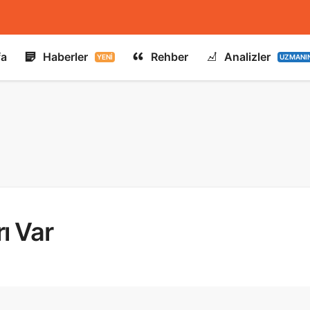
fa
Haberler
Rehber
Analizler
YENI
UZMANI
ı Var