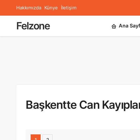
Hakkımızda
Künye
İletişim
Felzone
Ana Say
Başkentte Can Kayıplar
1
2