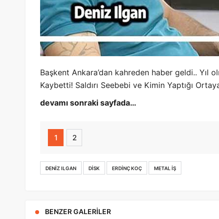
Başkent Ankara’dan kahreden haber geldi.. Yıl ol
Kaybetti! Saldırı Seebebi ve Kimin Yaptığı Ortaya
devamı sonraki sayfada…
1
2
DENIZ ILGAN
DISK
ERDINÇ KOÇ
METAL IŞ
BENZER GALERILER