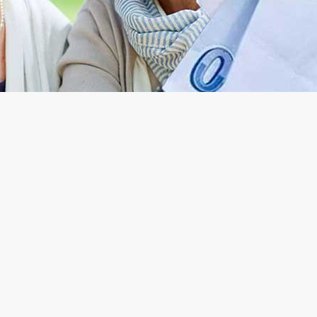
meyenlere güzel haber! Sosyal Güvenlik Kurumu (SGK), başvur
rım fonları ve emeklilik kredisi gibi seçenekler de sunulaca