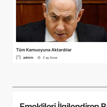
Tüm Kamuoyuna Aktardılar
admin
2 ay önce
Emeklileri İlgilendiren