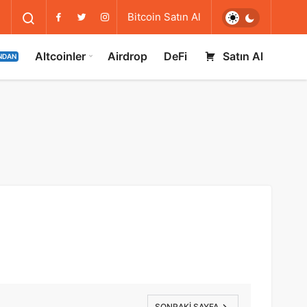
Bitcoin Satın Al
Altcoinler
Airdrop
DeFi
Satın Al
NDAN
SONRAKI SAYFA