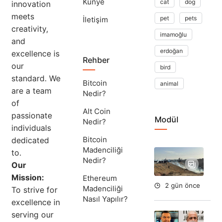
Künye
cat
dog
innovation
meets
pet
pets
İletişim
creativity,
imamoğlu
and
erdoğan
excellence is
Rehber
our
bird
standard. We
Bitcoin
animal
are a team
Nedir?
of
Alt Coin
passionate
Modül
Nedir?
individuals
Bitcoin
dedicated
Madenciliği
to.
Ha
Nedir?
İsr
Our
Gel
Mission:
Ethereum
2 gün önce
Madenciliği
To strive for
Nasıl Yapılır?
excellence in
serving our
Ta