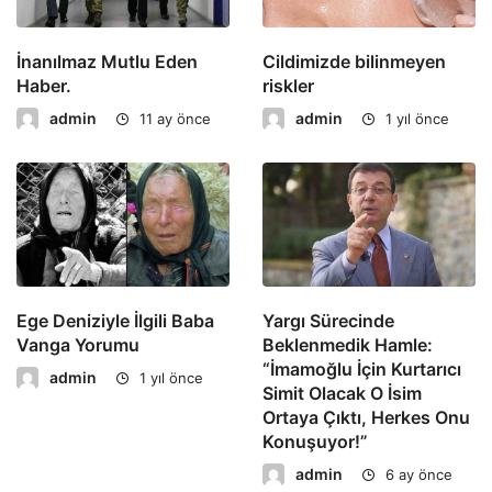
İnanılmaz Mutlu Eden
Cildimizde bilinmeyen
Haber.
riskler
admin
admin
11 ay önce
1 yıl önce
Ege Deniziyle İlgili Baba
Yargı Sürecinde
Vanga Yorumu
Beklenmedik Hamle:
“İmamoğlu İçin Kurtarıcı
admin
1 yıl önce
Simit Olacak O İsim
Ortaya Çıktı, Herkes Onu
Konuşuyor!”
admin
6 ay önce