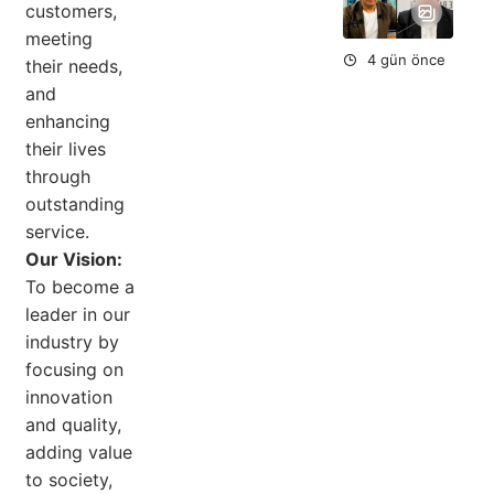
Ok
customers,
Aç
meeting
4 gün önce
their needs,
and
enhancing
their lives
through
outstanding
service.
Our Vision:
To become a
leader in our
industry by
focusing on
innovation
and quality,
adding value
to society,