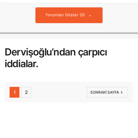
Yorumları Göster (0)
Dervişoğlu’ndan çarpıcı
iddialar.
1
2
SONRAKI SAYFA