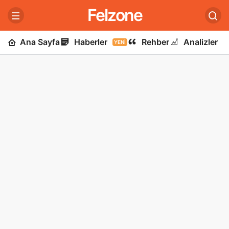
Felzone
Ana Sayfa
Haberler
Rehber
Analizler
YENI
U