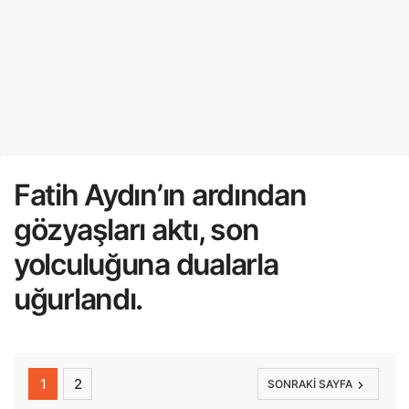
Fatih Aydın’ın ardından
gözyaşları aktı, son
yolculuğuna dualarla
uğurlandı.
1
2
SONRAKI SAYFA