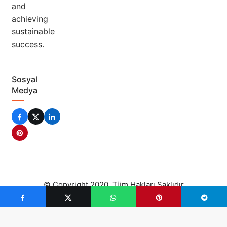
and
achieving
sustainable
success.
Sosyal
Medya
© Copyright 2020, Tüm Hakları Saklıdır
Kripto Para Durumları
Privacy Policy