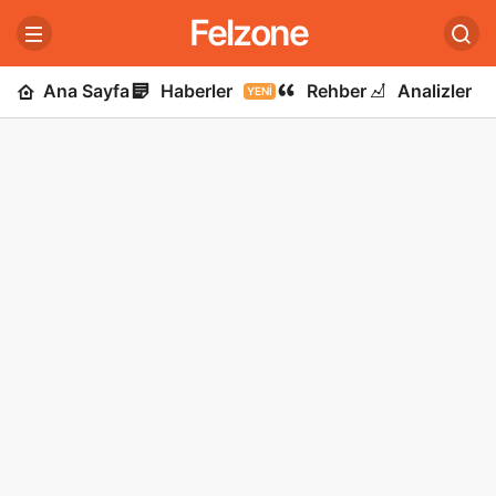
Felzone
Ana Sayfa
Haberler
Rehber
Analizler
YENI
U