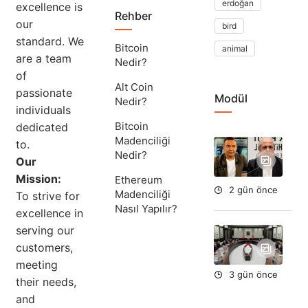
erdoğan
excellence is
Rehber
our
bird
standard. We
Bitcoin
animal
are a team
Nedir?
of
Alt Coin
passionate
Modül
Nedir?
individuals
Bitcoin
dedicated
Madenciliği
to.
Ta
Nedir?
Ok
Our
Aç
Mission:
Ethereum
2 gün önce
Madenciliği
To strive for
Nasıl Yapılır?
excellence in
serving our
Yar
Du
customers,
meeting
3 gün önce
their needs,
and