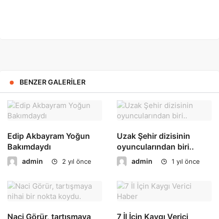
BENZER GALERILER
Edip Akbayram Yoğun
Uzak Şehir dizisinin
Bakımdaydı
oyuncularından biri..
admin
admin
2 yıl önce
1 yıl önce
Naci Görür, tartışmaya
7 İl İçin Kaygı Verici