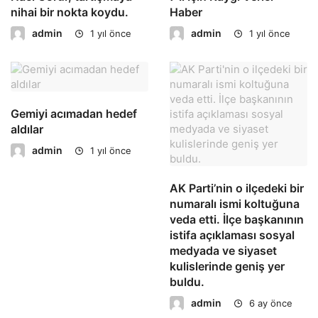
nihai bir nokta koydu.
Haber
admin
admin
1 yıl önce
1 yıl önce
Gemiyi acımadan hedef
aldılar
admin
1 yıl önce
AK Parti’nin o ilçedeki bir
numaralı ismi koltuğuna
veda etti. İlçe başkanının
istifa açıklaması sosyal
medyada ve siyaset
kulislerinde geniş yer
buldu.
admin
6 ay önce