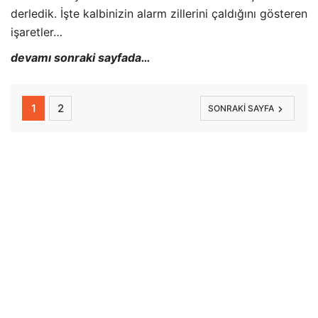
derledik. İşte kalbinizin alarm zillerini çaldığını gösteren
işaretler…
devamı sonraki sayfada…
1
2
SONRAKI SAYFA