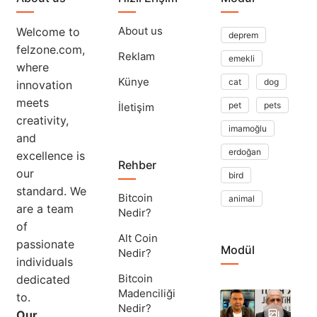
About us
Welcome to
deprem
felzone.com,
Reklam
emekli
where
Künye
cat
dog
innovation
meets
pet
pets
İletişim
creativity,
imamoğlu
and
erdoğan
excellence is
Rehber
our
bird
standard. We
Bitcoin
animal
are a team
Nedir?
of
Alt Coin
passionate
Modül
Nedir?
individuals
Bitcoin
dedicated
Madenciliği
to.
Ta
Nedir?
Ok
Our