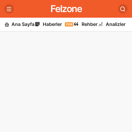
Felzone
Ana Sayfa
Haberler
Rehber
Analizler
YENI
U