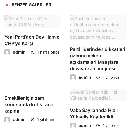
BENZER GALERILER
Yeni Parti’den Dev Hamle
CHP’ye Karşı
Parti liderinden dikkatleri
admin
1 hafta önce
üzerine çeken
açıklamalar! Maaşlara
devasa zam müjdesi…
admin
1 yıl önce
Emekliler için zam
konusunda kritik tarih
Vaka Sayılarında Hızlı
kapıda!
Yükseliş Kaydedildi.
admin
1 yıl önce
admin
1 yıl önce