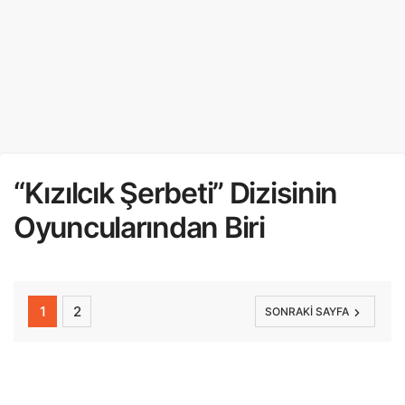
“Kızılcık Şerbeti” Dizisinin
Oyuncularından Biri
1
2
SONRAKI SAYFA