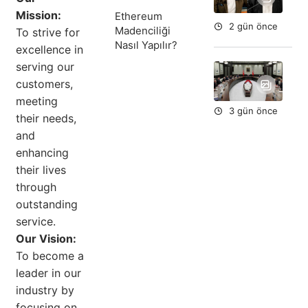
Aç
Mission:
Ethereum
2 gün önce
Madenciliği
To strive for
Nasıl Yapılır?
excellence in
serving our
Yar
Du
customers,
meeting
3 gün önce
their needs,
and
enhancing
their lives
through
outstanding
service.
Our Vision:
To become a
leader in our
industry by
focusing on