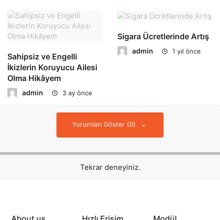
Sigara Ücretlerinde Artış
admin
1 yıl önce
Sahipsiz ve Engelli
İkizlerin Koruyucu Ailesi
Olma Hikâyem
admin
3 ay önce
Yorumları Göster (0)
Tekrar deneyiniz.
About us
Hızlı Erişim
Modül