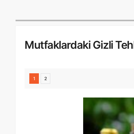
Mutfaklardaki Gizli Te
1
2