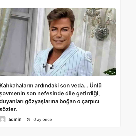
Kahkahaların ardındaki son veda… Ünlü
şovmenin son nefesinde dile getirdiği,
duyanları gözyaşlarına boğan o çarpıcı
sözler.
admin
6 ay önce