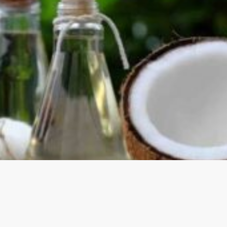
ok Uyarı: “Saf Zehir” Olarak 