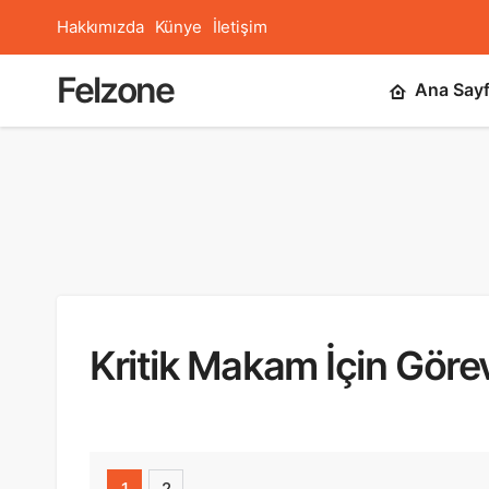
Hakkımızda
Künye
İletişim
Felzone
Ana Say
Kritik Makam İçin Görev
1
2