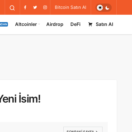
Bitcoin Satın Al
Altcoinler
Airdrop
DeFi
Satın Al
NDAN
eni İsim!
SONRAKI SAYFA