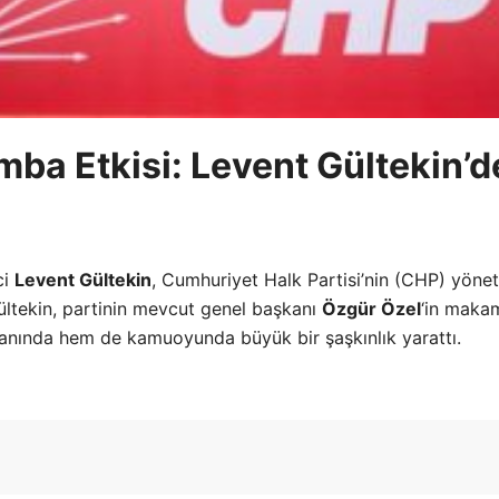
mba Etkisi: Levent Gültekin’d
ci
Levent Gültekin
, Cumhuriyet Halk Partisi’nin (CHP) yöne
ültekin, partinin mevcut genel başkanı
Özgür Özel
‘in maka
abanında hem de kamuoyunda büyük bir şaşkınlık yarattı.