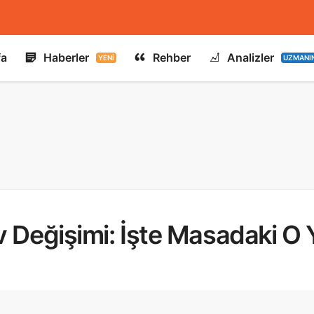
fa
Haberler
Rehber
Analizler
YENI
UZMANI
 Değişimi: İşte Masadaki O Y