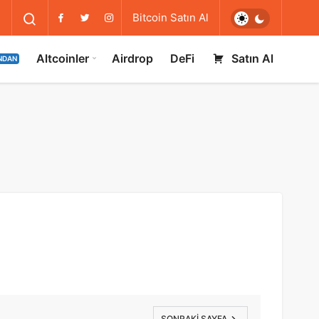
Bitcoin Satın Al
Altcoinler
Airdrop
DeFi
Satın Al
NDAN
SONRAKI SAYFA