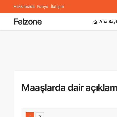
Hakkımızda
Künye
İletişim
Felzone
Ana Say
Maaşlarda dair açıklam
1
2