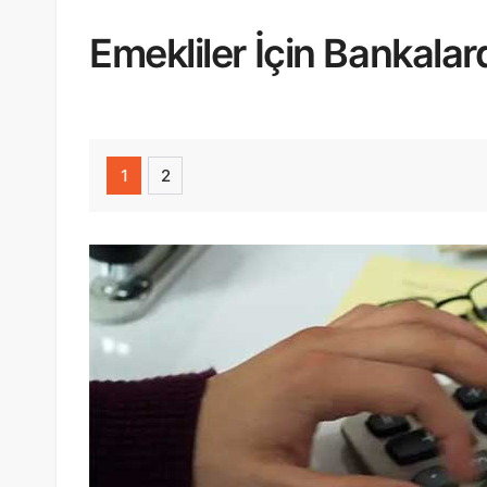
Emekliler İçin Bankala
1
2