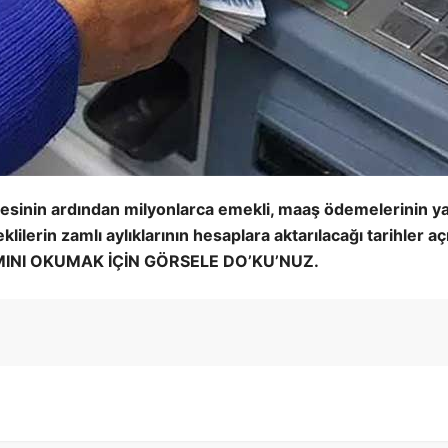
sinin ardından milyonlarca emekli, maaş ödemelerinin yap
rin zamlı aylıklarının hesaplara aktarılacağı tarihler açık
AMINI OKUMAK İÇİN GÖRSELE DO’KU’NUZ.