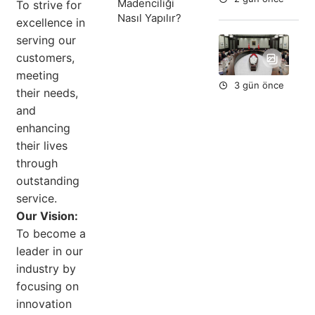
Madenciliği
To strive for
Nasıl Yapılır?
excellence in
serving our
Yar
Du
customers,
meeting
3 gün önce
their needs,
and
enhancing
their lives
through
outstanding
service.
Our Vision:
To become a
leader in our
industry by
focusing on
innovation