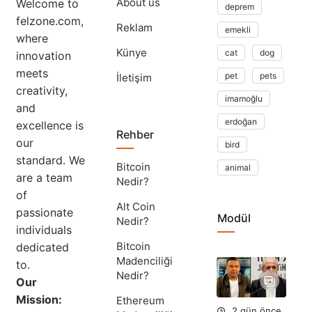
About us
Welcome to
deprem
felzone.com,
Reklam
emekli
where
Künye
cat
dog
innovation
meets
pet
pets
İletişim
creativity,
imamoğlu
and
erdoğan
excellence is
Rehber
our
bird
standard. We
Bitcoin
animal
are a team
Nedir?
of
Alt Coin
passionate
Modül
Nedir?
individuals
Bitcoin
dedicated
Madenciliği
to.
Ta
Nedir?
Ok
Our
Aç
Mission:
Ethereum
2 gün önce