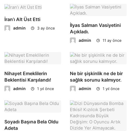
İran’ı Alt Üst Etti
İlyas Salman Vasiyetini
admin
3 ay önce
Açıkladı.
admin
11 ay önce
Nihayet Emeklilerin
Ne bir şişkinlik ne de bir
Beklentisi Karşılandı!
sağlık sorunu kalmıyor.
admin
admin
1 yıl önce
1 yıl önce
Soyadı Başına Bela Oldu
Adeta