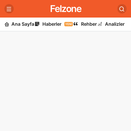
Felzone
Ana Sayfa
Haberler
Rehber
Analizler
YENI
U