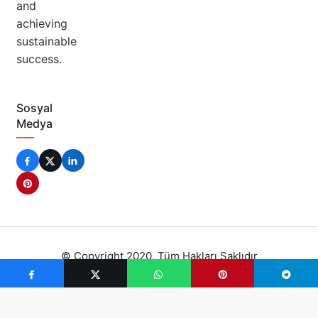
and
achieving
sustainable
success.
Sosyal
Medya
© Copyright 2020, Tüm Hakları Saklıdır
Kripto Para Durumları
Privacy Policy