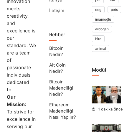
innovation
meets
dog
pets
İletişim
creativity,
imamoğlu
and
erdoğan
excellence is
Rehber
our
bird
standard. We
Bitcoin
animal
are a team
Nedir?
of
Alt Coin
passionate
Modül
Nedir?
individuals
Bitcoin
dedicated
Madenciliği
to.
Ta
Nedir?
Ok
Our
Aç
Mission:
Ethereum
1 dakika önce
Madenciliği
To strive for
Nasıl Yapılır?
excellence in
serving our
Yar