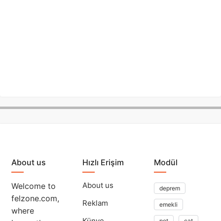
About us
Hızlı Erişim
Modül
About us
Welcome to
deprem
felzone.com,
Reklam
emekli
where
Künye
pet
cat