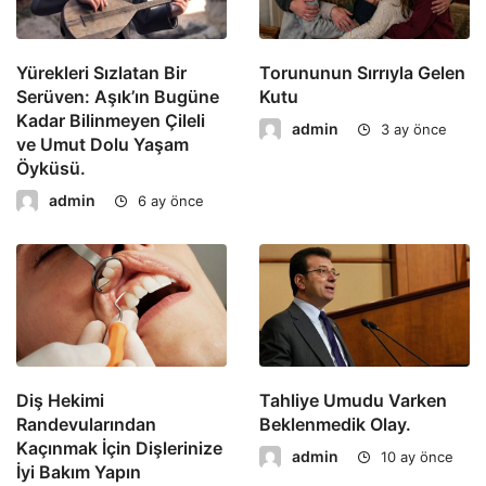
Yürekleri Sızlatan Bir
Torununun Sırrıyla Gelen
Serüven: Aşık’ın Bugüne
Kutu
Kadar Bilinmeyen Çileli
admin
3 ay önce
ve Umut Dolu Yaşam
Öyküsü.
admin
6 ay önce
Diş Hekimi
Tahliye Umudu Varken
Randevularından
Beklenmedik Olay.
Kaçınmak İçin Dişlerinize
admin
10 ay önce
İyi Bakım Yapın