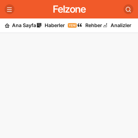
Felzone
Ana Sayfa
Haberler
Rehber
Analizler
YENI
U