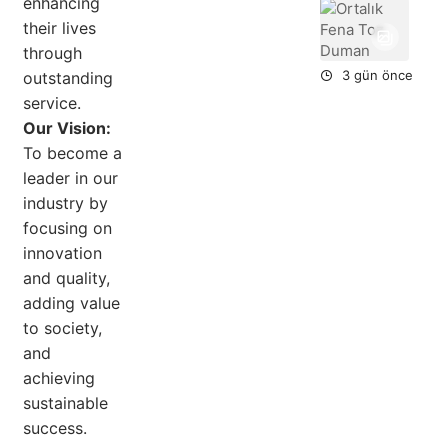
enhancing
Ort
their lives
Fe
To
through
Du
3 gün önce
outstanding
service.
Our Vision:
To become a
leader in our
industry by
focusing on
innovation
and quality,
adding value
to society,
and
achieving
sustainable
success.