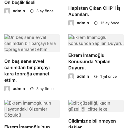
On beşlik liseli
Hapisten Çıkan CHP’li İş
admin
3 ay önce
Adamları.
admin
12 ay önce
Ekrem İmamoğlu
On beş sene evvel
Konusunda Yapılan
canımdan bir parçayı
Duyuru.
kara toprağa emanet
admin
1 yıl önce
ettim.
admin
3 ay önce
Cildimizde bilinmeyen
Ekrem İmamoğlu’nun
riskler