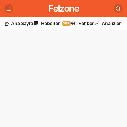
Felzone
Ana Sayfa
Haberler
Rehber
Analizler
YENI
U