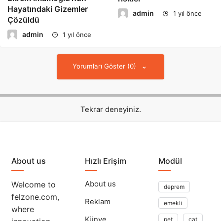
Hayatındaki Gizemler
admin
1 yıl önce
Çözüldü
admin
1 yıl önce
Yorumları Göster (0)
Tekrar deneyiniz.
About us
Hızlı Erişim
Modül
About us
Welcome to
deprem
felzone.com,
Reklam
emekli
where
Künye
pet
cat