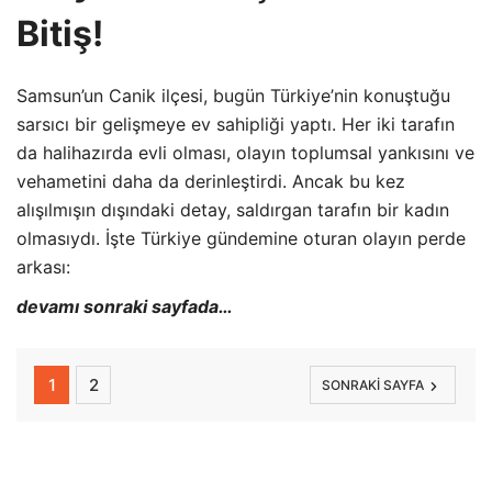
Bitiş!
Samsun’un Canik ilçesi,
bugün Türkiye’nin konuştuğu
sarsıcı bir gelişmeye ev sahipliği yaptı.
Her iki tarafın
da halihazırda evli olması,
olayın toplumsal yankısını ve
vehametini daha da derinleştirdi.
Ancak bu kez
alışılmışın dışındaki detay,
saldırgan tarafın bir kadın
olmasıydı.
İşte Türkiye gündemine oturan olayın perde
arkası:
devamı sonraki sayfada…
1
2
SONRAKI SAYFA