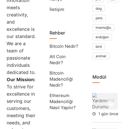
innovation
meets
dog
İletişim
creativity,
pets
and
imamoğlu
excellence is
Rehber
our standard.
erdoğan
We are a
Bitcoin Nedir?
bird
team of
Alt Coin
animal
passionate
Nedir?
individuals
dedicated to.
Bitcoin
Modül
Madenciliği
Our Mission:
Nedir?
To strive for
excellence in
Ethereum
Yar
serving our
Madenciliği
Du
Nasıl Yapılır?
customers,
1 gün önce
meeting their
needs, and