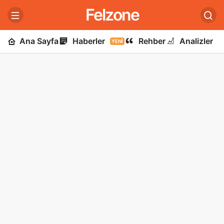
Felzone
Ana Sayfa
Haberler
Rehber
Analizler
YENI
U