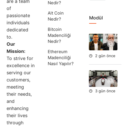
are a team
Nedir?
of
Alt Coin
passionate
Modül
Nedir?
individuals
Bitcoin
dedicated
Madenciliği
to.
Ta
Nedir?
Ok
Our
Aç
Mission:
Ethereum
2 gün önce
Madenciliği
To strive for
Nasıl Yapılır?
excellence in
serving our
Yar
Du
customers,
meeting
3 gün önce
their needs,
and
enhancing
their lives
through