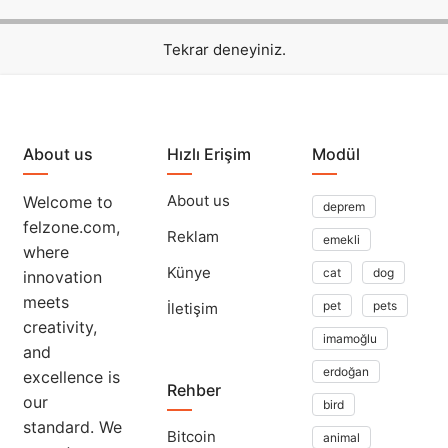
Tekrar deneyiniz.
About us
Hızlı Erişim
Modül
About us
Welcome to
deprem
felzone.com,
Reklam
emekli
where
Künye
cat
dog
innovation
meets
pet
pets
İletişim
creativity,
imamoğlu
and
erdoğan
excellence is
Rehber
our
bird
standard. We
Bitcoin
animal