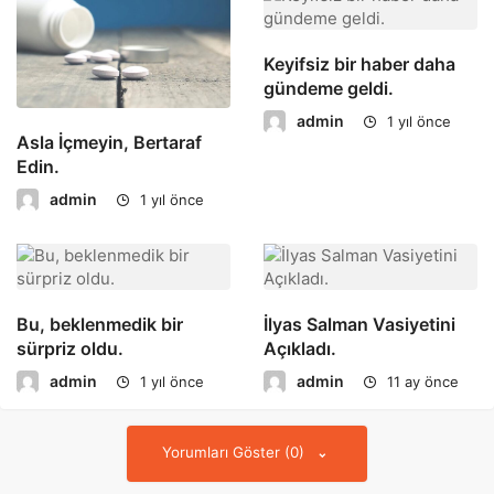
Keyifsiz bir haber daha
gündeme geldi.
admin
1 yıl önce
Asla İçmeyin, Bertaraf
Edin.
admin
1 yıl önce
Bu, beklenmedik bir
İlyas Salman Vasiyetini
sürpriz oldu.
Açıkladı.
admin
admin
1 yıl önce
11 ay önce
Yorumları Göster (0)