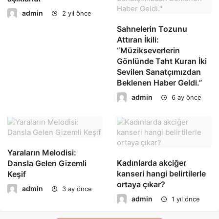
admin
2 yıl önce
Sahnelerin Tozunu
Attıran İkili:
“Müzikseverlerin
Gönlünde Taht Kuran İki
Sevilen Sanatçımızdan
Beklenen Haber Geldi.”
admin
6 ay önce
Yaraların Melodisi:
Kadınlarda akciğer
Dansla Gelen Gizemli
kanseri hangi belirtilerle
Keşif
ortaya çıkar?
admin
3 ay önce
admin
1 yıl önce