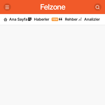
Felzone
Ana Sayfa
Haberler
Rehber
Analizler
YENI
U