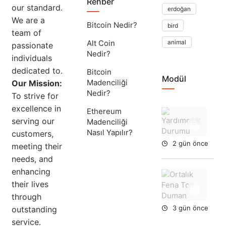
Rehber
our standard.
erdoğan
We are a
Bitcoin Nedir?
bird
team of
Alt Coin
animal
passionate
Nedir?
individuals
dedicated to.
Bitcoin
Modül
Madenciliği
Our Mission:
Nedir?
To strive for
excellence in
Ethereum
Yar
serving our
Madenciliği
Du
Nasıl Yapılır?
customers,
2 gün önce
meeting their
needs, and
enhancing
Ort
their lives
Fe
To
through
Du
3 gün önce
outstanding
service.