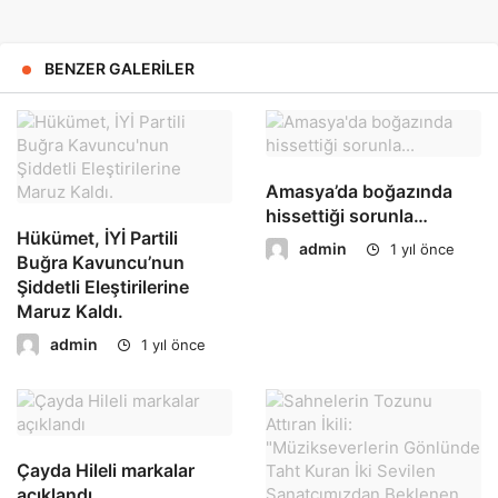
BENZER GALERILER
Amasya’da boğazında
hissettiği sorunla…
Hükümet, İYİ Partili
admin
1 yıl önce
Buğra Kavuncu’nun
Şiddetli Eleştirilerine
Maruz Kaldı.
admin
1 yıl önce
Çayda Hileli markalar
açıklandı