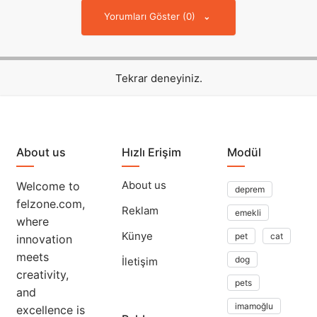
Yorumları Göster (0)
Tekrar deneyiniz.
About us
Hızlı Erişim
Modül
About us
Welcome to
deprem
felzone.com,
Reklam
emekli
where
Künye
pet
cat
innovation
meets
dog
İletişim
creativity,
pets
and
imamoğlu
excellence is