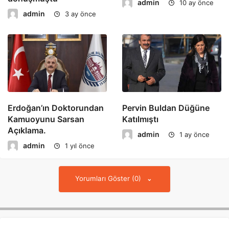
admin
10 ay önce
admin
3 ay önce
Erdoğan’ın Doktorundan
Pervin Buldan Düğüne
Kamuoyunu Sarsan
Katılmıştı
Açıklama.
admin
1 ay önce
admin
1 yıl önce
Yorumları Göster (0)