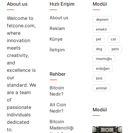
About us
Hızlı Erişim
Modül
About us
Welcome to
deprem
felzone.com,
Reklam
emekli
where
Künye
pet
cat
innovation
meets
dog
pets
İletişim
creativity,
imamoğlu
and
erdoğan
excellence is
Rehber
our
bird
standard. We
Bitcoin
animal
are a team
Nedir?
of
Alt Coin
passionate
Modül
Nedir?
individuals
Bitcoin
dedicated
Madenciliği
to.
Yar