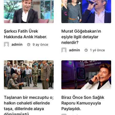
Şarkıcı Fatih Ürek
Murat Göğebakan’ın
Hakkında Anlık Haber.
eşiyle ilgili detaylar
nelerdir?
admin
9 ay önce
admin
1 yıl önce
Taşlanan bir meczuptu o;
Biraz Önce Son Sağlık
halkın cehaleti ellerinde
Raporu Kamuoyuyla
taşa, dillerinde alaya
Paylaşıldı.
dönüşmüştü