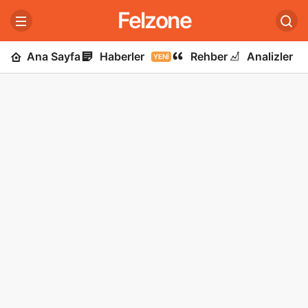
Felzone
Ana Sayfa
Haberler
Rehber
Analizler
YENI
U