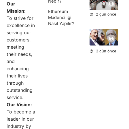
Nedir?
Du
Our
Mission:
Ethereum
2 gün önce
Madenciliği
To strive for
Nasıl Yapılır?
excellence in
Ort
serving our
Fe
customers,
To
meeting
Du
3 gün önce
their needs,
and
enhancing
their lives
through
outstanding
service.
Our Vision:
To become a
leader in our
industry by