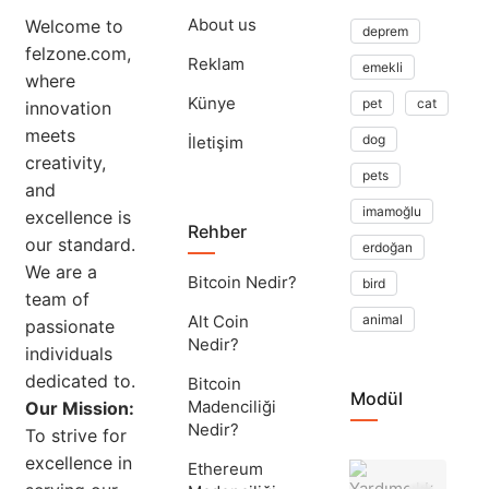
About us
Welcome to
deprem
felzone.com,
Reklam
emekli
where
Künye
pet
cat
innovation
meets
dog
İletişim
creativity,
pets
and
imamoğlu
excellence is
Rehber
our standard.
erdoğan
We are a
Bitcoin Nedir?
bird
team of
Alt Coin
animal
passionate
Nedir?
individuals
dedicated to.
Bitcoin
Modül
Madenciliği
Our Mission:
Nedir?
To strive for
excellence in
Ethereum
Yar