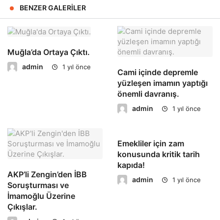
BENZER GALERILER
Muğla’da Ortaya Çıktı.
admin
1 yıl önce
Cami içinde depremle
yüzleşen imamın yaptığı
önemli davranış.
admin
1 yıl önce
Emekliler için zam
konusunda kritik tarih
kapıda!
AKP’li Zengin’den İBB
admin
1 yıl önce
Soruşturması ve
İmamoğlu Üzerine
Çıkışlar.