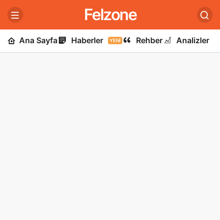
Felzone
Ana Sayfa
Haberler
Rehber
Analizler
YENI
U