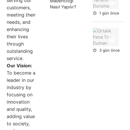
serving our
Madenciliği
Du
Nasıl Yapılır?
customers,
1 gün önce
meeting their
needs, and
enhancing
Ort
their lives
Fe
To
through
Du
3 gün önce
outstanding
service.
Our Vision:
To become a
leader in our
industry by
focusing on
innovation
and quality,
adding value
to society,