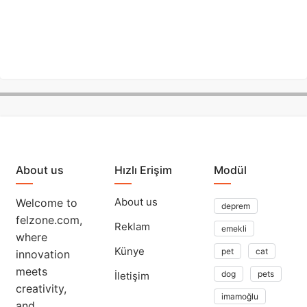
About us
Hızlı Erişim
Modül
About us
Welcome to
deprem
felzone.com,
Reklam
emekli
where
Künye
pet
cat
innovation
meets
dog
pets
İletişim
creativity,
imamoğlu
and