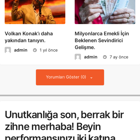
Volkan Konak’ı daha
Milyonlarca Emekli İçin
yakından tanıyın.
Beklenen Sevindirici
Gelişme.
admin
1 yıl önce
admin
7 ay önce
Yorumları Göster (0)
Unutkanlığa son, berrak bir
zihne merhaba! Beyin
performansınızı iki katına