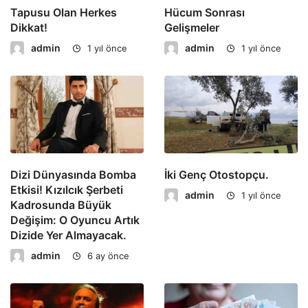
Tapusu Olan Herkes
Hücum Sonrası
Dikkat!
Gelişmeler
admin
admin
1 yıl önce
1 yıl önce
Dizi Dünyasında Bomba
İki Genç Otostopçu.
Etkisi! Kızılcık Şerbeti
admin
1 yıl önce
Kadrosunda Büyük
Değişim: O Oyuncu Artık
Dizide Yer Almayacak.
admin
6 ay önce