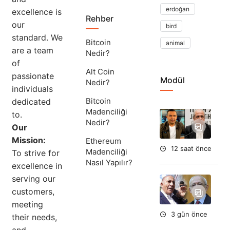
erdoğan
excellence is
Rehber
our
bird
standard. We
Bitcoin
animal
are a team
Nedir?
of
Alt Coin
passionate
Modül
Nedir?
individuals
Bitcoin
dedicated
Madenciliği
to.
Ta
Nedir?
Ok
Our
Aç
Mission:
Ethereum
12 saat önce
Madenciliği
To strive for
Nasıl Yapılır?
excellence in
serving our
Ort
Fe
customers,
To
meeting
Du
3 gün önce
their needs,