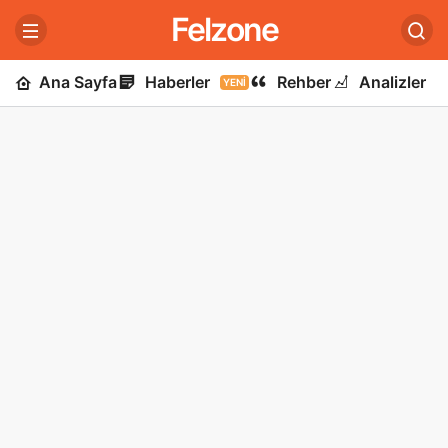
Felzone
Ana Sayfa
Haberler
Rehber
Analizler
YENI
U