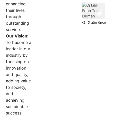
enhancing
Ort
their lives
Fe
To
through
Du
3 gün önce
outstanding
service.
Our Vision:
To become a
leader in our
industry by
focusing on
innovation
and quality,
adding value
to society,
and
achieving
sustainable
success.