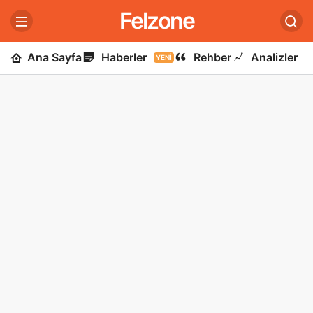
Felzone
Ana Sayfa
Haberler
Rehber
Analizler
YENI
U