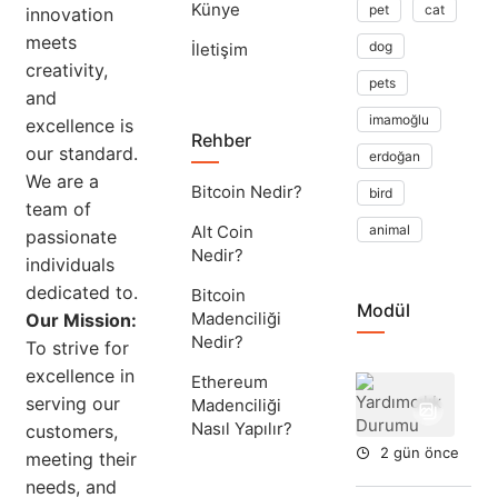
Künye
pet
cat
innovation
meets
dog
İletişim
creativity,
pets
and
imamoğlu
excellence is
Rehber
our standard.
erdoğan
We are a
Bitcoin Nedir?
bird
team of
Alt Coin
animal
passionate
Nedir?
individuals
dedicated to.
Bitcoin
Modül
Madenciliği
Our Mission:
Nedir?
To strive for
excellence in
Ethereum
Yar
serving our
Madenciliği
Du
Nasıl Yapılır?
customers,
2 gün önce
meeting their
needs, and