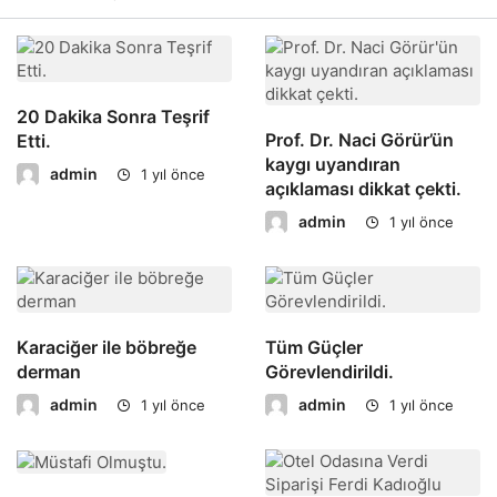
20 Dakika Sonra Teşrif
Prof. Dr. Naci Görür’ün
Etti.
kaygı uyandıran
admin
1 yıl önce
açıklaması dikkat çekti.
admin
1 yıl önce
Karaciğer ile böbreğe
Tüm Güçler
derman
Görevlendirildi.
admin
admin
1 yıl önce
1 yıl önce