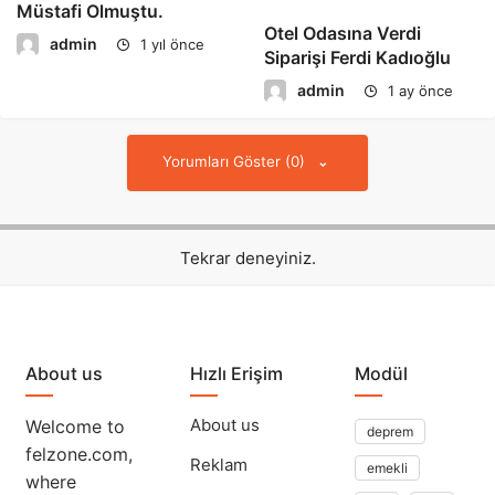
Müstafi Olmuştu.
Otel Odasına Verdi
admin
1 yıl önce
Siparişi Ferdi Kadıoğlu
admin
1 ay önce
Yorumları Göster (0)
Tekrar deneyiniz.
About us
Hızlı Erişim
Modül
About us
Welcome to
deprem
felzone.com,
Reklam
emekli
where