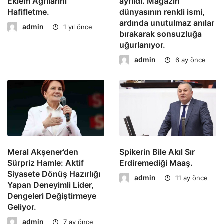
Eklem Ağrılarını
ayrıldı. Magazin
Hafifletme.
dünyasının renkli ismi,
ardında unutulmaz anılar
admin
1 yıl önce
bırakarak sonsuzluğa
uğurlanıyor.
admin
6 ay önce
Meral Akşener’den
Spikerin Bile Akıl Sır
Sürpriz Hamle: Aktif
Erdiremediği Maaş.
Siyasete Dönüş Hazırlığı
admin
11 ay önce
Yapan Deneyimli Lider,
Dengeleri Değiştirmeye
Geliyor.
admin
7 ay önce