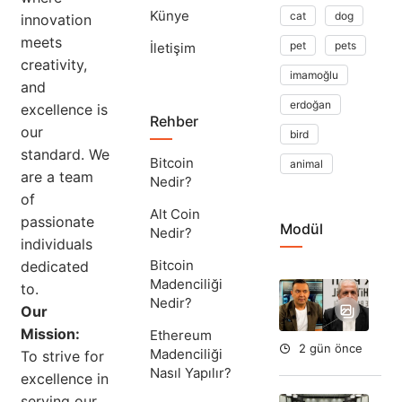
Künye
cat
dog
innovation
meets
pet
pets
İletişim
creativity,
imamoğlu
and
erdoğan
excellence is
Rehber
our
bird
standard. We
Bitcoin
animal
are a team
Nedir?
of
Alt Coin
passionate
Modül
Nedir?
individuals
Bitcoin
dedicated
Madenciliği
to.
Ta
Nedir?
Ok
Our
Aç
Mission:
Ethereum
2 gün önce
Madenciliği
To strive for
Nasıl Yapılır?
excellence in
serving our