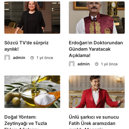
Sözcü TV’de sürpriz
Erdoğan’ın Doktorundan
ayrılık!
Gündem Yaratacak
Açıklama!
admin
1 yıl önce
admin
1 yıl önce
Doğal Yöntem:
Ünlü şarkıcı ve sunucu
Zeytinyağı ve Tuzla
Fatih Ürek aramızdan