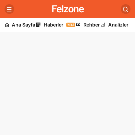
Felzone
Ana Sayfa
Haberler
Rehber
Analizler
YENI
U