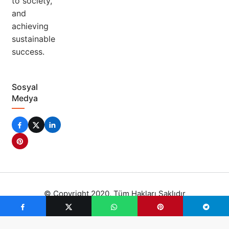
to society,
and
achieving
sustainable
success.
Sosyal
Medya
© Copyright 2020, Tüm Hakları Saklıdır
Kripto Para Durumları
Privacy Policy