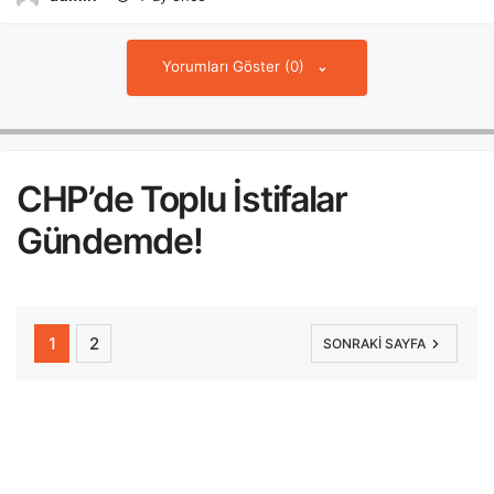
Yorumları Göster (0)
CHP’de Toplu İstifalar
Gündemde!
1
2
SONRAKI SAYFA