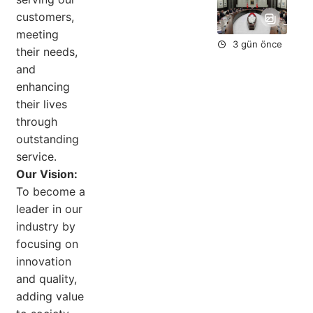
Yar
Du
customers,
meeting
3 gün önce
their needs,
and
enhancing
their lives
through
outstanding
service.
Our Vision:
To become a
leader in our
industry by
focusing on
innovation
and quality,
adding value