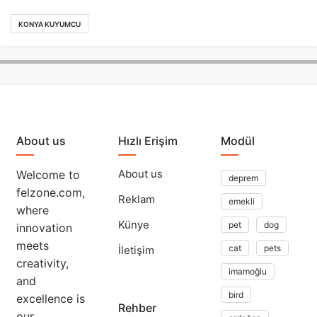
KONYA KUYUMCU
About us
Hızlı Erişim
Modül
About us
Welcome to
deprem
felzone.com,
Reklam
emekli
where
Künye
pet
dog
innovation
meets
cat
pets
İletişim
creativity,
imamoğlu
and
bird
excellence is
Rehber
our