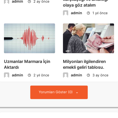
admin
2 ay önce
olaya göz atalım
admin
1 yıl önce
Uzmanlar Marmara İçin
Milyonları ilgilendiren
Aktardı
emekli geliri tablosu.
admin
admin
2 yıl önce
3 ay önce
Yorumları Göster (0)