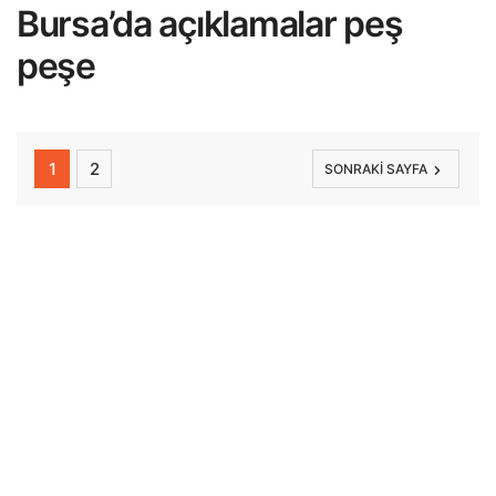
Bursa’da açıklamalar peş
peşe
1
2
SONRAKI SAYFA