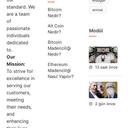
erdoğan
standard. We
Bitcoin
animal
are a team
Nedir?
of
Alt Coin
passionate
Modül
Nedir?
individuals
Bitcoin
dedicated
Madenciliği
to.
Yar
Nedir?
Du
Our
Mission:
Ethereum
13 saat önce
Madenciliği
To strive for
Nasıl Yapılır?
excellence in
Ort
serving our
Fe
customers,
To
meeting
Du
2 gün önce
their needs,
and
enhancing