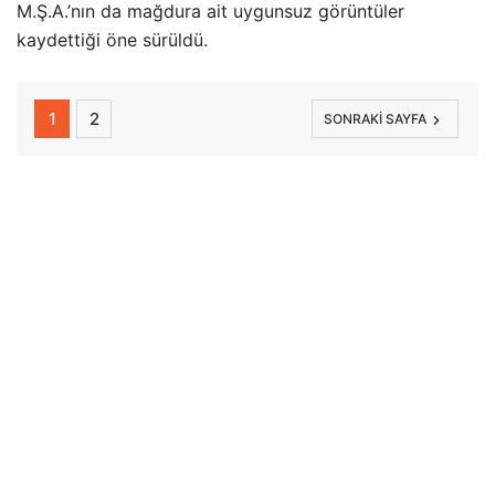
M.Ş.A.’nın da mağdura ait uygunsuz görüntüler
kaydettiği öne sürüldü.
1
2
SONRAKI SAYFA