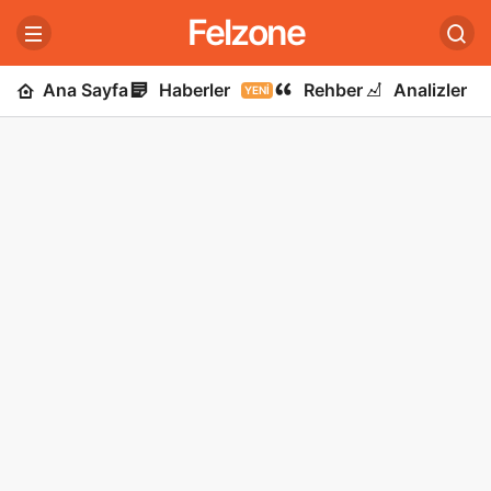
Felzone
Ana Sayfa
Haberler
Rehber
Analizler
YENI
U