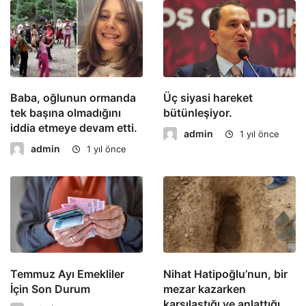
Baba, oğlunun ormanda
Üç siyasi hareket
tek başına olmadığını
bütünleşiyor.
iddia etmeye devam etti.
admin
1 yıl önce
admin
1 yıl önce
Temmuz Ayı Emekliler
Nihat Hatipoğlu’nun, bir
İçin Son Durum
mezar kazarken
karşılaştığı ve anlattığı