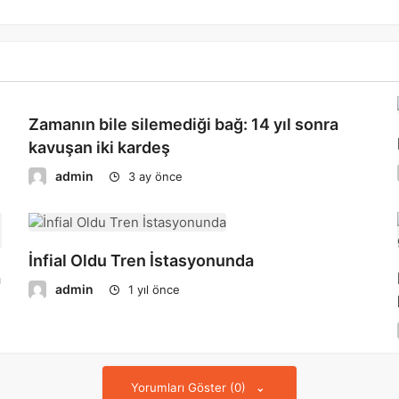
Zamanın bile silemediği bağ: 14 yıl sonra
kavuşan iki kardeş
admin
3 ay önce
İnfial Oldu Tren İstasyonunda
a
admin
1 yıl önce
Yorumları Göster (0)