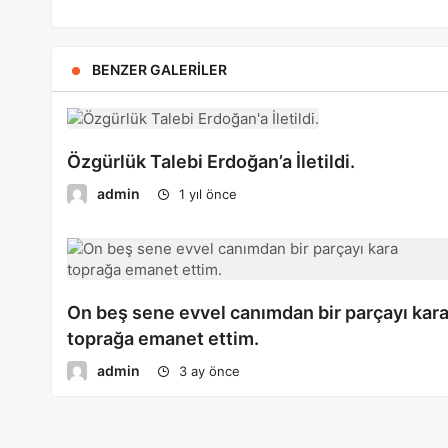
BENZER GALERILER
Özgürlük Talebi Erdoğan’a İletildi.
admin
1 yıl önce
On beş sene evvel canımdan bir parçayı kar
toprağa emanet ettim.
admin
3 ay önce