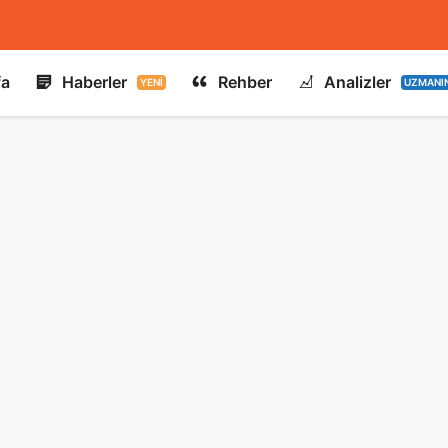
fa
Haberler
Rehber
Analizler
YENI
UZMANI