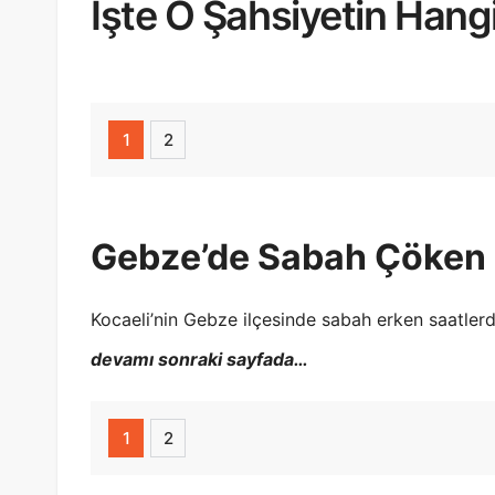
İşte O Şahsiyetin Hang
1
2
Gebze’de Sabah Çöken 5 
Kocaeli’nin Gebze ilçesinde sabah erken saatler
devamı sonraki sayfada…
1
2