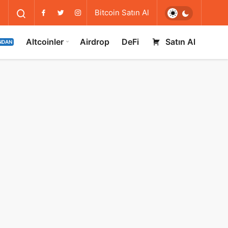
Bitcoin Satın Al
Altcoinler
Airdrop
DeFi
Satın Al
NDAN