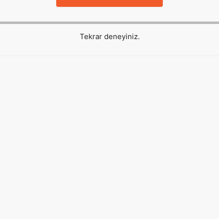
Tekrar deneyiniz.
Hızlı Erişim
About us
Reklam
Künye
İletişim
Rehber