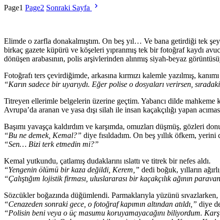
Page
1
Page
2
Sonraki Sayfa
Elimde o zarfla donakalmıştım. On beş yıl… Ve bana getirdiği tek şey
birkaç gazete küpürü ve köşeleri yıpranmış tek bir fotoğraf kaydı av
dönüşen arabasının, polis arşivlerinden alınmış siyah-beyaz görüntüs
Fotoğrafı ters çevirdiğimde, arkasına kırmızı kalemle yazılmış, kanı
“Karın sadece bir uyarıydı. Eğer polise o dosyaları verirsen, sıradak
Titreyen ellerimle belgelerin üzerine geçtim. Yabancı dilde mahkeme ka
Avrupa’da aranan ve yasa dışı silah ile insan kaçakçılığı yapan acıma
Başımı yavaşça kaldırdım ve karşımda, omuzları düşmüş, gözleri don
“Bu ne demek, Kemal?”
diye fısıldadım. On beş yıllık öfkem, yerini d
“Sen… Bizi terk etmedin mi?”
Kemal yutkundu, çatlamış dudaklarını ıslattı ve titrek bir nefes aldı.
“Yengenin ölümü bir kaza değildi, Kerem,”
dedi boğuk, yılların ağırlı
“Çalıştığım lojistik firması, uluslararası bir kaçakçılık ağının para
Sözcükler boğazında düğümlendi. Parmaklarıyla yüzünü sıvazlarken, eks
“Cenazeden sonraki gece, o fotoğraf kapımın altından atıldı,”
diye de
“Polisin beni veya o üç masumu koruyamayacağını biliyordum. Karşımda