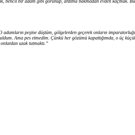
ak, bencil bir adam gibi görünüp, ardıma bakmadan evden kaçmak. Bütü
O adamların peşine düştüm, gölgelerden geçerek onların imparatorluğunu
ruldum. Ama pes etmedim. Çünkü her gözümü kapattığımda, o üç küçük k
 onlardan uzak tutmaktı.”