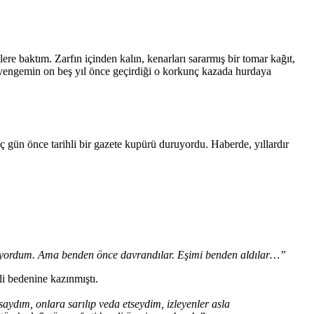
 baktım. Zarfın içinden kalın, kenarları sararmış bir tomar kağıt,
, yengemin on beş yıl önce geçirdiği o korkunç kazada hurdaya
üç gün önce tarihli bir gazete kupürü duruyordu. Haberde, yıllardır
.
ırlanıyordum. Ama benden önce davrandılar. Eşimi benden aldılar…”
li bedenine kazınmıştı.
ydım, onlara sarılıp veda etseydim, izleyenler asla