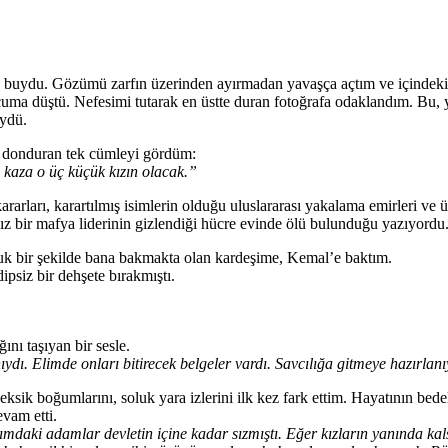
 buydu. Gözümü zarfın üzerinden ayırmadan yavaşça açtım ve içindekilere
ucuma düştü. Nefesimi tutarak en üstte duran fotoğrafa odaklandım. Bu
üydü.
mı donduran tek cümleyi gördüm:
i kaza o üç küçük kızın olacak.”
rarları, karartılmış isimlerin olduğu uluslararası yakalama emirleri ve 
sız bir mafya liderinin gizlendiği hücre evinde ölü bulunduğu yazıyordu
uk bir şekilde bana bakmakta olan kardeşime, Kemal’e baktım.
ipsiz bir dehşete bırakmıştı.
ğını taşıyan bir sesle.
vanıydı. Elimde onları bitirecek belgeler vardı. Savcılığa gitmeye haz
ik boğumlarını, soluk yara izlerini ilk kez fark ettim. Hayatının bede
vam etti.
ki adamlar devletin içine kadar sızmıştı. Eğer kızların yanında kalsa