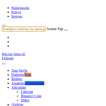
Hakkımızda
Künye
İletişim
Arama Yap
Bitcoin Satın Al
Felzone
Ana Sayfa
Haberler
Yeni
Rehber
Analizler
Uzmanından
Altcoinler
Litecoin
Binance Coin
Diğer
Airdrop