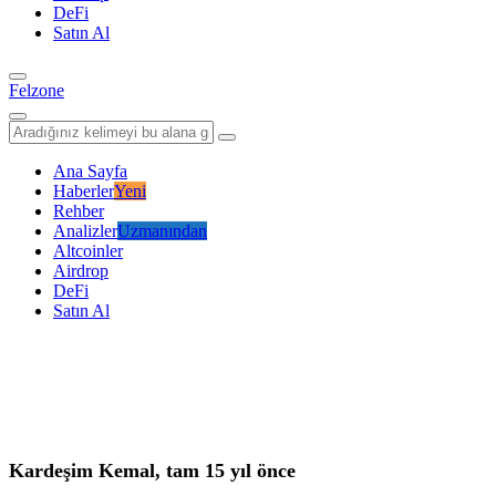
DeFi
Satın Al
Felzone
Ana Sayfa
Haberler
Yeni
Rehber
Analizler
Uzmanından
Altcoinler
Airdrop
DeFi
Satın Al
Kardeşim Kemal, tam 15 yıl önce