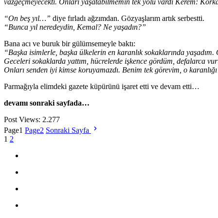
vazgeçmeyecekti. Onları yaşatabilmemin tek yolu vardı Kerem: Kork
“On beş yıl…”
diye fırladı ağzımdan. Gözyaşlarım artık serbestti.
“Bunca yıl neredeydin, Kemal? Ne yaşadın?”
Bana acı ve buruk bir gülümsemeyle baktı:
“Başka isimlerle, başka ülkelerin en karanlık sokaklarında yaşadım. 
Geceleri sokaklarda yattım, hücrelerde işkence gördüm, defalarca vu
Onları senden iyi kimse koruyamazdı. Benim tek görevim, o karanlığı
Parmağıyla elimdeki gazete küpürünü işaret etti ve devam etti…
devamı sonraki sayfada…
Post Views:
2.277
Page
1
Page
2
Sonraki Sayfa
1
2