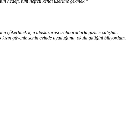
n hedefi, tüm nefreti kendi üzerime çekmek.”
 çökertmek için uluslararası istihbaratlarla gizlice çalıştım.
ızın güvenle senin evinde uyuduğunu, okula gittiğini biliyordum.