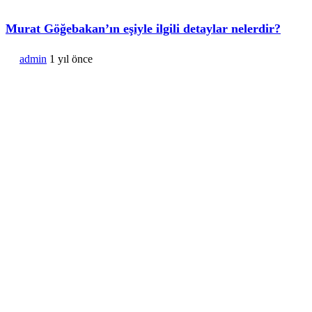
Murat Göğebakan’ın eşiyle ilgili detaylar nelerdir?
admin
1 yıl önce