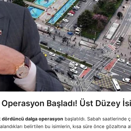
a Operasyon Başladı! Üst Düzey İs
ik dördüncü dalga operasyon
başlatıldı. Sabah saatlerinde 
landıkları belirtilen bu isimlerin, kısa süre önce gözaltına al