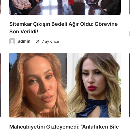
Sitemkar Çıkışın Bedeli Ağır Oldu: Görevine
Son Verildi!
admin
7 ay önce
Mahcubiyetini Gizleyemedi: “Anlatırken Bile