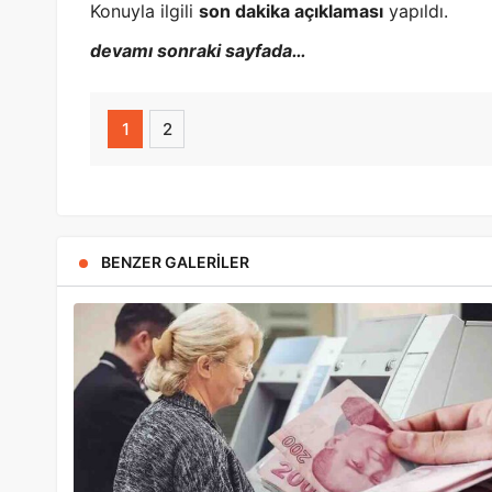
Konuyla ilgili
son dakika açıklaması
yapıldı.
devamı sonraki sayfada…
1
2
BENZER GALERILER