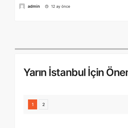
admin
12 ay önce
Yarın İstanbul İçin Önem
1
2