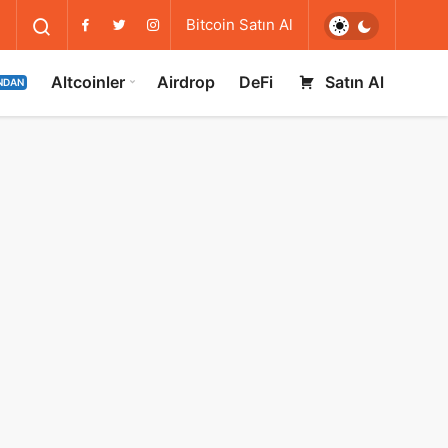
Bitcoin Satın Al
Altcoinler
Airdrop
DeFi
Satın Al
NDAN