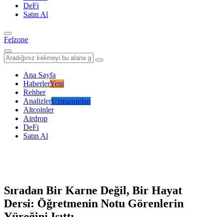
DeFi
Satın Al
Felzone
Ana Sayfa
Haberler
Yeni
Rehber
Analizler
Uzmanından
Altcoinler
Airdrop
DeFi
Satın Al
Sıradan Bir Karne Değil, Bir Hayat
Dersi: Öğretmenin Notu Görenlerin
Yüreğini Isıttı.