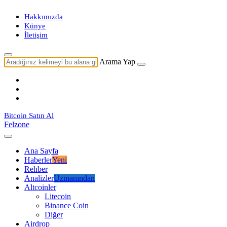
Hakkımızda
Künye
İletişim
Arama Yap
Bitcoin Satın Al
Felzone
Ana Sayfa
Haberler
Yeni
Rehber
Analizler
Uzmanından
Altcoinler
Litecoin
Binance Coin
Diğer
Airdrop