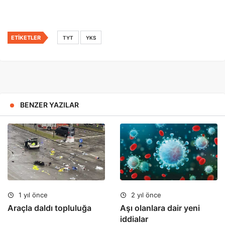
ETIKETLER
TYT
YKS
BENZER YAZILAR
1 yıl önce
2 yıl önce
Araçla daldı topluluğa
Aşı olanlara dair yeni
iddialar