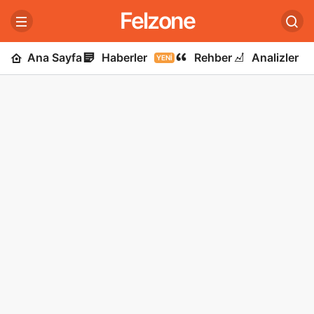
Felzone
Ana Sayfa
Haberler
Rehber
Analizler
YENI
U