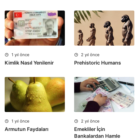
1 yıl önce
2 yıl önce
Kimlik Nasıl Yenilenir
Prehistoric Humans
1 yıl önce
2 yıl önce
Armutun Faydaları
Emekliler İçin
Bankalardan Hamle