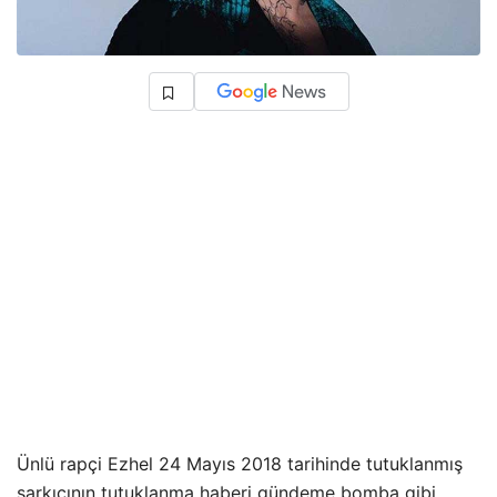
Ünlü rapçi Ezhel 24 Mayıs 2018 tarihinde tutuklanmış
şarkıcının tutuklanma haberi gündeme bomba gibi