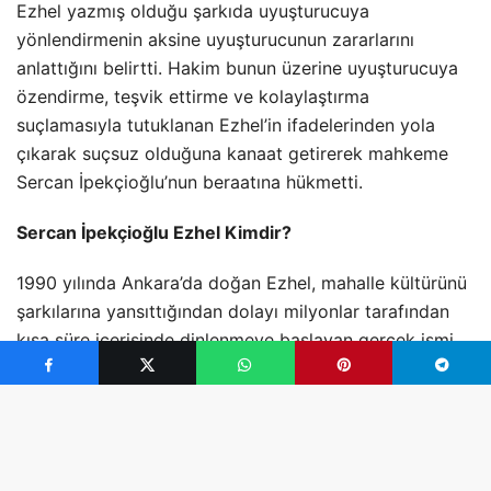
Ezhel yazmış olduğu şarkıda uyuşturucuya
yönlendirmenin aksine uyuşturucunun zararlarını
anlattığını belirtti. Hakim bunun üzerine uyuşturucuya
özendirme, teşvik ettirme ve kolaylaştırma
suçlamasıyla tutuklanan Ezhel’in ifadelerinden yola
çıkarak suçsuz olduğuna kanaat getirerek mahkeme
Sercan İpekçioğlu’nun beraatına hükmetti.
Sercan İpekçioğlu Ezhel Kimdir?
1990 yılında Ankara’da doğan Ezhel, mahalle kültürünü
şarkılarına yansıttığından dolayı milyonlar tarafından
kısa süre içerisinde dinlenmeye başlayan gerçek ismi
ile Sercan İpekçioğlu Urban tarzı müzik tarzı ile
sevenlerinin kısa süre içerisinde beğenisini kazanarak
dinleyici kitlesini hızlı bir şekilde genişletmeyi başardı.
Genç yaşta olmasına rağmen birçok enstrümanı