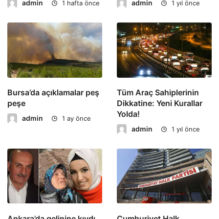
admin
admin
1 hafta önce
1 yıl önce
Bursa’da açıklamalar peş
Tüm Araç Sahiplerinin
peşe
Dikkatine: Yeni Kurallar
Yolda!
admin
1 ay önce
admin
1 yıl önce
Ankara’da gelinine kıydı
Cumhuriyet Halk