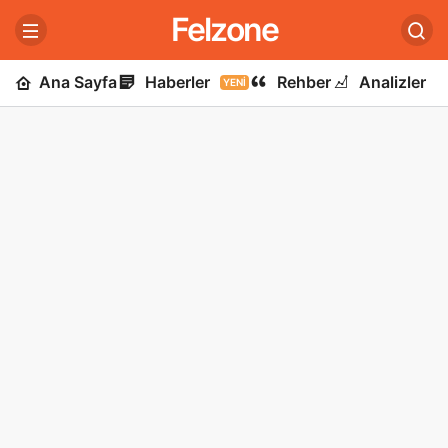
Felzone
Ana Sayfa
Haberler
Rehber
Analizler
YENI
U