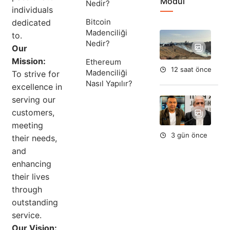
Modül
Nedir?
individuals
Bitcoin
dedicated
Madenciliği
to.
Ha
Nedir?
İsr
Our
Gel
Mission:
Ethereum
12 saat önce
Madenciliği
To strive for
Nasıl Yapılır?
excellence in
serving our
Ta
Ok
customers,
Aç
meeting
3 gün önce
their needs,
and
enhancing
their lives
through
outstanding
service.
Our Vision: