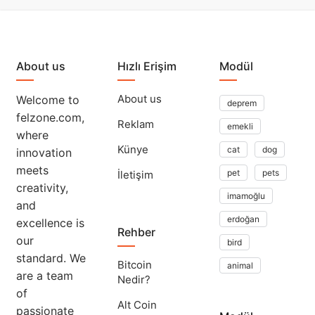
About us
Hızlı Erişim
Modül
About us
Welcome to
deprem
felzone.com,
Reklam
emekli
where
Künye
cat
dog
innovation
meets
pet
pets
İletişim
creativity,
imamoğlu
and
erdoğan
excellence is
Rehber
our
bird
standard. We
Bitcoin
animal
are a team
Nedir?
of
Alt Coin
passionate