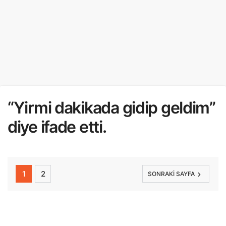
“Yirmi dakikada gidip geldim”
diye ifade etti.
1
2
SONRAKI SAYFA