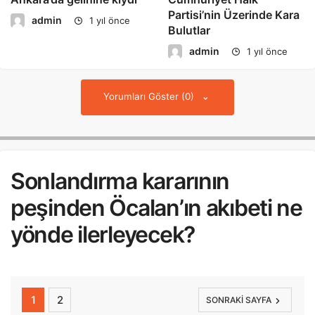
Partisi’nin Üzerinde Kara
admin
1 yıl önce
Bulutlar
admin
1 yıl önce
Yorumları Göster (0)
Sonlandırma kararının
peşinden Öcalan’ın akıbeti ne
yönde ilerleyecek?
1
2
SONRAKI SAYFA