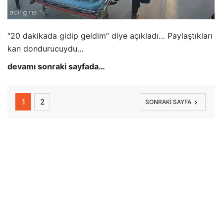
“20 dakikada gidip geldim” diye açıkladı… Paylaştıkları
kan dondurucuydu…
devamı sonraki sayfada…
1
2
SONRAKI SAYFA