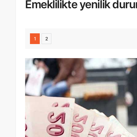
Emeklilikte yenilik dur
1
2