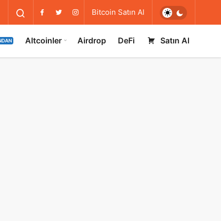
Bitcoin Satın Al
Altcoinler
Airdrop
DeFi
Satın Al
NDAN