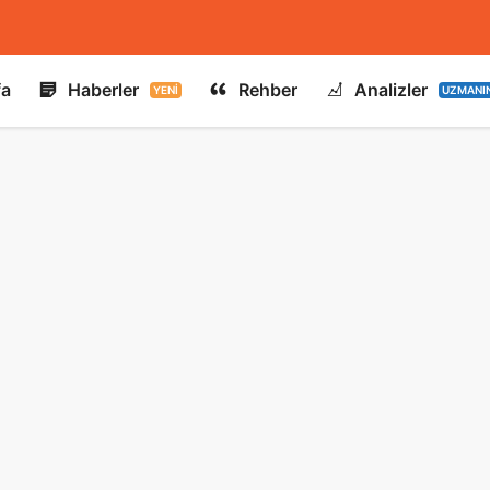
fa
Haberler
Rehber
Analizler
YENI
UZMANI