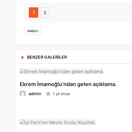
1
2
EMEKLI
BENZER GALERILER
Ekrem İmamoğlu’ndan gelen açıklama.
admin
1 yıl önce