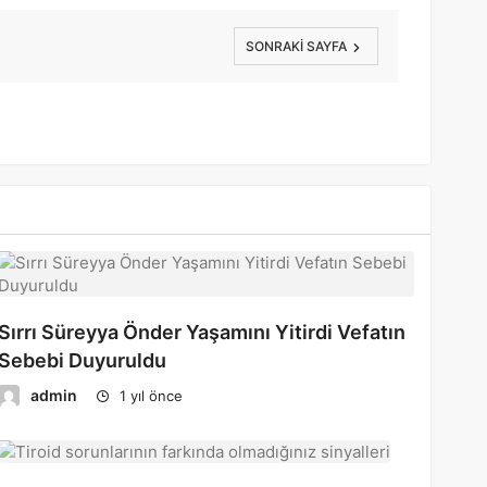
SONRAKI SAYFA
Sırrı Süreyya Önder Yaşamını Yitirdi Vefatın
Sebebi Duyuruldu
admin
1 yıl önce