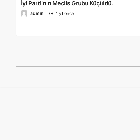
İyi Parti’nin Meclis Grubu Küçüldü.
admin
1 yıl önce
About us
Welcome to felzone.com, where innovation meets
creativity, and excellence is our standard. We are