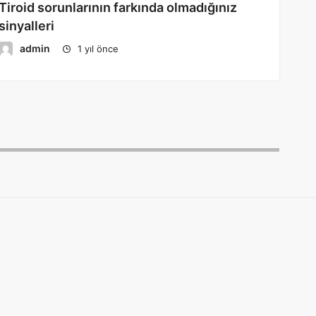
Tiroid sorunlarının farkında olmadığınız
sinyalleri
admin
1 yıl önce
Modül
deprem
emekli
pet
cat
dog
pets
imamoğlu
erdoğan
bird
animal