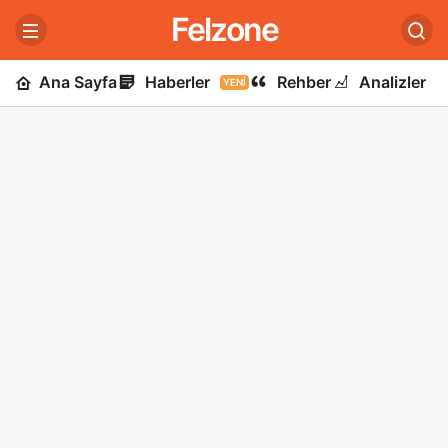
Felzone
Ana Sayfa
Haberler
Rehber
Analizler
YENI
U