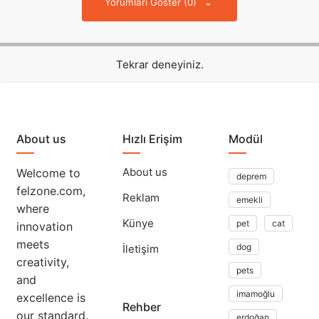
Yorumları Göster (0)
Tekrar deneyiniz.
About us
Hızlı Erişim
Modül
About us
Welcome to
deprem
felzone.com,
Reklam
emekli
where
Künye
pet
cat
innovation
meets
dog
İletişim
creativity,
pets
and
imamoğlu
excellence is
Rehber
our standard.
erdoğan