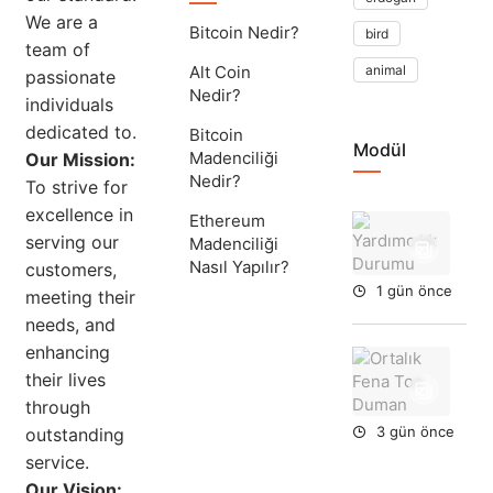
We are a
Bitcoin Nedir?
bird
team of
Alt Coin
animal
passionate
Nedir?
individuals
dedicated to.
Bitcoin
Modül
Madenciliği
Our Mission:
Nedir?
To strive for
excellence in
Ethereum
Yar
serving our
Madenciliği
Du
Nasıl Yapılır?
customers,
1 gün önce
meeting their
needs, and
enhancing
Ort
their lives
Fe
To
through
Du
3 gün önce
outstanding
service.
Our Vision: