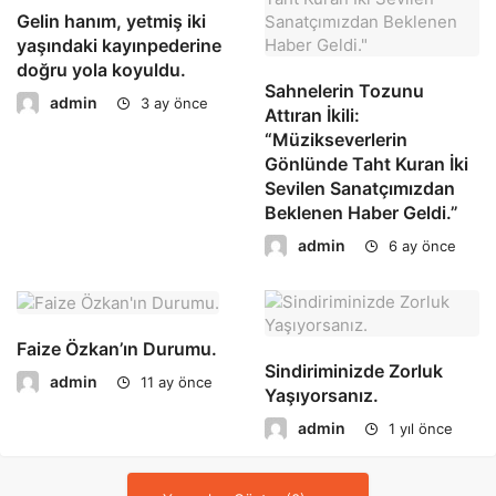
Gelin hanım, yetmiş iki
yaşındaki kayınpederine
doğru yola koyuldu.
Sahnelerin Tozunu
admin
3 ay önce
Attıran İkili:
“Müzikseverlerin
Gönlünde Taht Kuran İki
Sevilen Sanatçımızdan
Beklenen Haber Geldi.”
admin
6 ay önce
Faize Özkan’ın Durumu.
Sindiriminizde Zorluk
admin
11 ay önce
Yaşıyorsanız.
admin
1 yıl önce