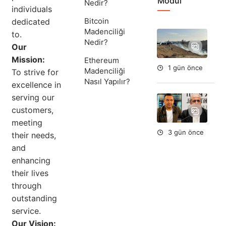
Modül
Nedir?
individuals
Bitcoin
dedicated
Madenciliği
to.
Ha
Nedir?
İsr
Our
Gel
Mission:
Ethereum
1 gün önce
Madenciliği
To strive for
Nasıl Yapılır?
excellence in
serving our
Ta
Ok
customers,
Aç
meeting
3 gün önce
their needs,
and
enhancing
their lives
through
outstanding
service.
Our Vision: