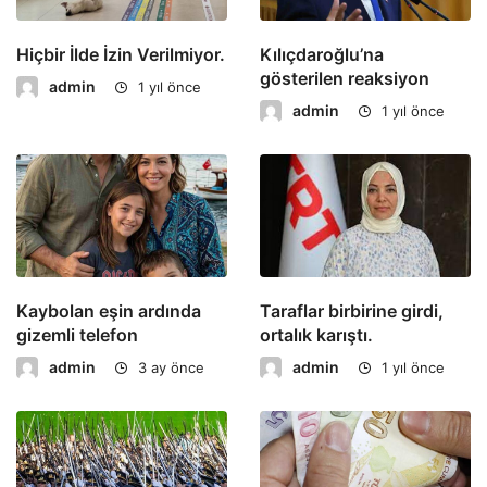
Hiçbir İlde İzin Verilmiyor.
Kılıçdaroğlu’na
gösterilen reaksiyon
admin
1 yıl önce
admin
1 yıl önce
Kaybolan eşin ardında
Taraflar birbirine girdi,
gizemli telefon
ortalık karıştı.
admin
admin
3 ay önce
1 yıl önce