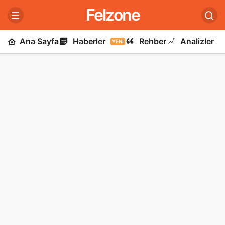
Felzone
Ana Sayfa
Haberler
Rehber
Analizler
YENI
U