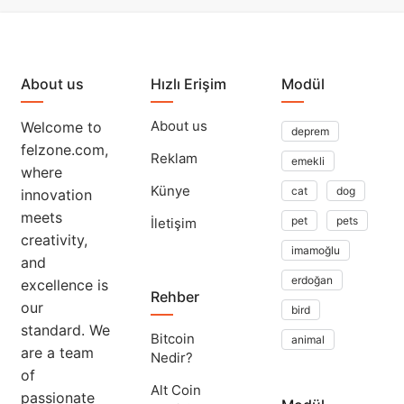
About us
Hızlı Erişim
Modül
About us
Welcome to
deprem
felzone.com,
Reklam
emekli
where
Künye
cat
dog
innovation
meets
pet
pets
İletişim
creativity,
imamoğlu
and
erdoğan
excellence is
Rehber
our
bird
standard. We
Bitcoin
animal
are a team
Nedir?
of
Alt Coin
passionate