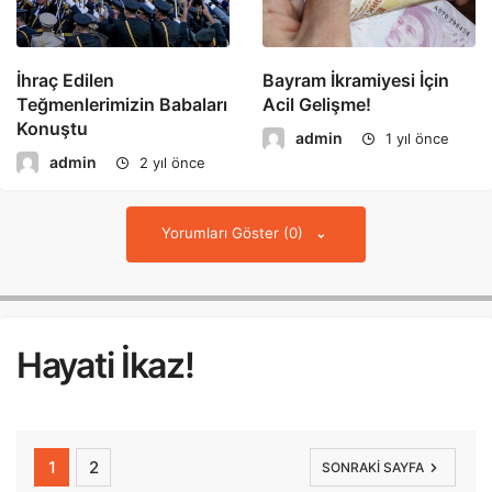
İhraç Edilen
Bayram İkramiyesi İçin
Teğmenlerimizin Babaları
Acil Gelişme!
Konuştu
admin
1 yıl önce
admin
2 yıl önce
Yorumları Göster (0)
Hayati İkaz!
1
2
SONRAKI SAYFA